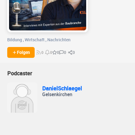
Bildung
,
Wirtschaft
,
Nachrichten
0
0
Folgen
0
0
0
Podcaster
DanielSchlaegel
Gelsenkirchen