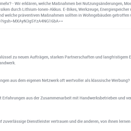
ht mehr? - Wir erklären, welche Maßnahmen bei Nutzungsänderungen, Mod
siken durch Lithium-Ionen-Akkus. E-Bikes, Werkzeuge, Energiespeicher 
nd welche präventiven Maßnahmen sollten in Wohngebäuden getroffen w
ilipp?igsh=MXAyN3g5YzA4NG16bA==
üssel zu neuen Aufträgen, starken Partnerschaften und langfristigem Erf
Handwerk.
ngen aus dem eigenen Netzwerk oft wertvoller als klassische Werbun
 teilt Erfahrungen aus der Zusammenarbeit mit Handwerksbetrieben und v
 zuverlässige Dienstleister vertrauen und die anderen, von ihnen lernen 