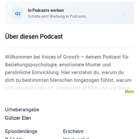
In Podcasts werben
Schalte jetzt Werbung in Podcasts.
Über diesen Podcast
Willkommen bei Voices of Growth – deinem Podcast für
Beziehungspsychologie, emotionale Muster und
persönliche Entwicklung. Hier verstehst du, warum du
dich zu bestimmten Menschen hingezogen fühlst, warum
sich gesunde Liebe oft ungewohnt anfühlt und wie deine
Mehr
Kindheit deine Beziehungen prägt. Jede Folge gibt dir
klare, tiefgehende Einblicke in Bindungsmuster,
Urheberangabe
emotionale Abhängigkeit und innere Dynamiken. 🎧 Neue
Gülizer Elen
Folgen erscheinen jeden Sonntag auf Spotify und
YouTube. Für mehr Klarheit, Wachstum und echte
Episodenlänge
Erscheint
Veränderung in deinem Leben..