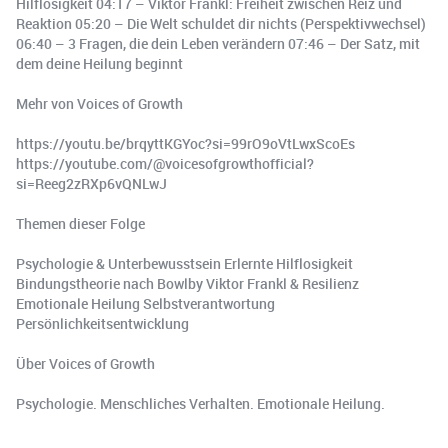
Hilflosigkeit 04:17 – Viktor Frankl: Freiheit zwischen Reiz und
Reaktion 05:20 – Die Welt schuldet dir nichts (Perspektivwechsel)
06:40 – 3 Fragen, die dein Leben verändern 07:46 – Der Satz, mit
dem deine Heilung beginnt
Mehr von Voices of Growth
https://youtu.be/brqyttKGYoc?si=99rO9oVtLwxScoEs
https://youtube.com/@voicesofgrowthofficial?
si=Reeg2zRXp6vQNLwJ
Themen dieser Folge
Psychologie & Unterbewusstsein Erlernte Hilflosigkeit
Bindungstheorie nach Bowlby Viktor Frankl & Resilienz
Emotionale Heilung Selbstverantwortung
Persönlichkeitsentwicklung
Über Voices of Growth
Psychologie. Menschliches Verhalten. Emotionale Heilung.