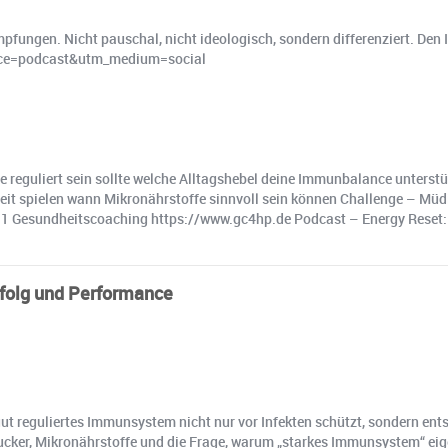
pfungen. Nicht pauschal, nicht ideologisch, sondern differenziert. Den 
rce=podcast&utm_medium=social
 reguliert sein sollte welche Alltagshebel deine Immunbalance unterstü
 spielen wann Mikronährstoffe sinnvoll sein können Challenge – Müdig
 Gesundheitscoaching https://www.gc4hp.de Podcast – Energy Reset: ht
rfolg und Performance
ut reguliertes Immunsystem nicht nur vor Infekten schützt, sondern ents
ucker, Mikronährstoffe und die Frage, warum „starkes Immunsystem“ eigen