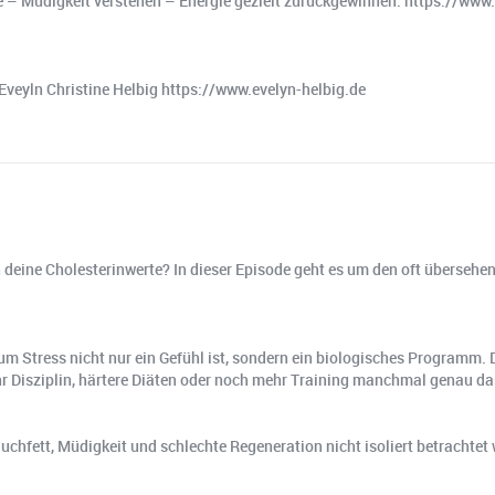
 – Müdigkeit verstehen – Energie gezielt zurückgewinnen. https://www
Eveyln Christine Helbig https://www.evelyn-helbig.de
en deine Cholesterinwerte? In dieser Episode geht es um den oft überse
um Stress nicht nur ein Gefühl ist, sondern ein biologisches Programm
r Disziplin, härtere Diäten oder noch mehr Training manchmal genau da
Bauchfett, Müdigkeit und schlechte Regeneration nicht isoliert betrachte