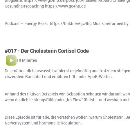
Blogseite: https://www.gc4hp.de/post/job-muskeln-abbau Challenge
Gesundheitscoaching https://www.gc4hp.de
Podcast – Energy Reset: https://linktr.ee/gc4hp Musik performed by 
#017 - Der Cholesterin Cortisol Code
19 Minuten
Du ernährst dich bewusst, trainierst regelmäßig und trotzdem steig
viszeralem Bauchfett und erhöhten LDL- oder ApoB-Werten.
Anhand des fiktiven Beispiels von Sebastian schauen wir darauf, war
wenn du dich leistungsfähig oder „im Flow“ fühlst – und weshalb meh
Diese Episode ist für alle, die verstehen wollen, warum Cholesterin, 
Nervensystem und hormonelle Regulation.