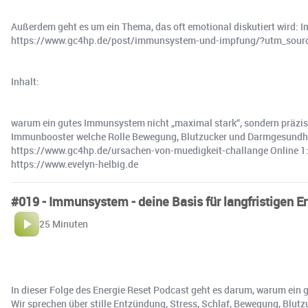
Außerdem geht es um ein Thema, das oft emotional diskutiert wird: Im
https://www.gc4hp.de/post/immunsystem-und-impfung/?utm_sou
Inhalt:
warum ein gutes Immunsystem nicht „maximal stark“, sondern präzise
Immunbooster welche Rolle Bewegung, Blutzucker und Darmgesundheit
https://www.gc4hp.de/ursachen-von-muedigkeit-challange Online 1:1
https://www.evelyn-helbig.de
#019 - Immunsystem - deine Basis für langfristigen E
25 Minuten
In dieser Folge des Energie Reset Podcast geht es darum, warum ein g
Wir sprechen über stille Entzündung, Stress, Schlaf, Bewegung, Blutz