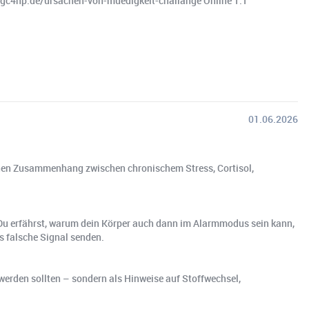
.gc4hp.de/ursachen-von-muedigkeit-challange Online 1:1
01.06.2026
henen Zusammenhang zwischen chronischem Stress, Cortisol,
. Du erfährst, warum dein Körper auch dann im Alarmmodus sein kann,
s falsche Signal senden.
t werden sollten – sondern als Hinweise auf Stoffwechsel,