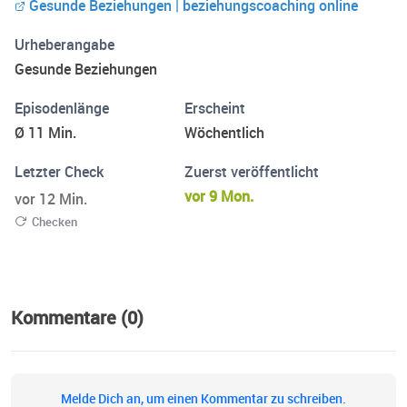
Gesunde Beziehungen | beziehungscoaching online
stärkende Verbindungen aufbaust, für eine Beziehung, die
dich wirklich wachsen lässt. Webseite:
Urheberangabe
www.gesundebeziehungen.net Instagram:
Gesunde Beziehungen
@gesunde.beziehungen TikTok: @gesunde.beziehungen
Episodenlänge
Erscheint
Ø 11 Min.
Wöchentlich
Letzter Check
Zuerst veröffentlicht
vor 9 Mon.
vor 12 Min.
Checken
Kommentare (0)
Melde Dich an, um einen Kommentar zu schreiben.