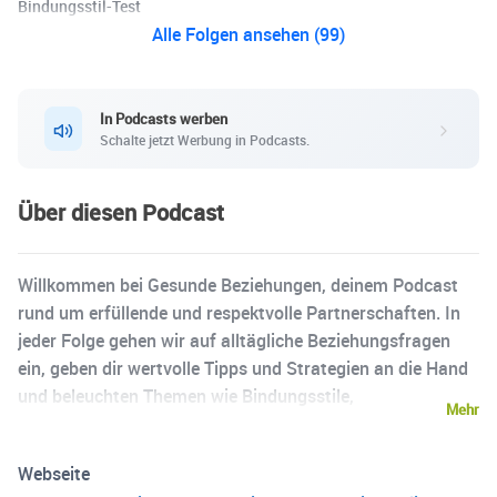
Bindungsstil-Test
Alle Folgen ansehen (99)
In Podcasts werben
Schalte jetzt Werbung in Podcasts.
Über diesen Podcast
Willkommen bei Gesunde Beziehungen, deinem Podcast
rund um erfüllende und respektvolle Partnerschaften. In
jeder Folge gehen wir auf alltägliche Beziehungsfragen
ein, geben dir wertvolle Tipps und Strategien an die Hand
und beleuchten Themen wie Bindungsstile,
Mehr
Kommunikation, emotionale Reife und
Persönlichkeitsentwicklung. Lerne, wie du gesunde
Webseite
Grenzen setzt, emotionale Abhängigkeit erkennst und