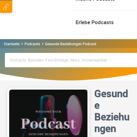
Erlebe Podcasts
Startseite
Podcasts
Gesunde Beziehungen Podcast
Gesund
e
Beziehu
ngen