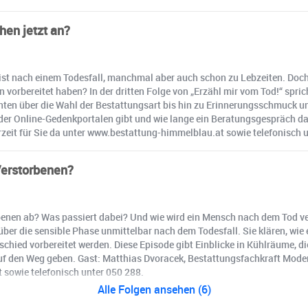
hen jetzt an?
eist nach einem Todesfall, manchmal aber auch schon zu Lebzeiten. Doch
vorbereitet haben? In der dritten Folge von „Erzähl mir vom Tod!“ spric
ten über die Wahl der Bestattungsart bis hin zu Erinnerungsschmuck u
er Online-Gedenkportalen gibt und wie lange ein Beratungsgespräch dau
erzeit für Sie da unter www.bestattung-himmelblau.at sowie telefonisch 
Verstorbenen?
enen ab? Was passiert dabei? Und wie wird ein Mensch nach dem Tod vers
ber die sensible Phase unmittelbar nach dem Todesfall. Sie klären, wie 
schied vorbereitet werden. Diese Episode gibt Einblicke in Kühlräume, 
f den Weg geben. Gast: Matthias Dvoracek, Bestattungsfachkraft Moderat
 sowie telefonisch unter 050 288.
Alle Folgen ansehen (6)