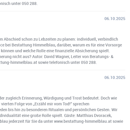
onisch unter 050 288.
06.10.2025
 Abschied schon zu Lebzeiten zu planen: individuell, verbindlich
vice bei Bestattung Himmelblau, darüber, warum es für eine Vorsorge
können und welche Rolle eine finanzielle Absicherung spielt.
herung nicht aus? Autor: David Wagner, Leiter von Beratungs- &
attung-himmelblau.at sowie telefonisch unter 050 288.
06.10.2025
 der zugleich Erinnerung, Würdigung und Trost bedeutet. Doch wie
 vierten Folge von „Erzähl mir vom Tod!“ sprechen
eden bis hin zu besonderen Ritualen und persönlichen Gesten. Wir
ividualität eine große Rolle spielt. Gäste: Matthias Dvoracek,
lblau jederzeit für Sie da unter www.bestattung-himmelblau.at sowie