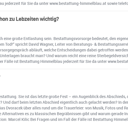
lau jederzeit für Sie da unter www.bestattung-himmelblau.at sowie telef
hon zu Lebzeiten wichtig?
h eine große Entlastung sein. Bestattungsvorsorge bedeutet, den eigenen
 vom Tod!“ spricht David Wagner, Leiter von Beratungs- & Bestattungsser
Vorsorgegespräch abläuft, welche Entscheidungen dabei getroffen werden 
e Unterlagen braucht man? Und warum reicht eine reine Sterbegeldversic
der Fälle ist Bestattung Himmelblau jederzeit für Sie da unter www.best
?
tattung. Sie ist das letzte große Fest – ein Augenblick des Abschieds,
 Und darf beim letzten Abschied eigentlich auch gelacht werden? In der
s Dvoracek über alles rund um die Trauerfeier: von Musik, Fotos und R
he Alternativen es zu klassischen Begräbnissen gibt und warum gerade Ind
on: Marcel Kilic Bei Fragen und im Fall der Fälle ist Bestattung Himme