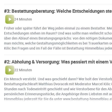
#3: Bestattungsberatung: Welche Entscheidungen ste
24 Minuten
Früher oder später führt der Weg jeden einmal zu einem Bestatter. M
Entscheidungen stehen im Raum? Und was sollte man vielleicht schon 
über den Ablauf eines Beratungsgesprächs: von den nötigen Dokumen
man möchte, welche Gestaltungsmöglichkeiten es bei Trauerkarten od
Kilic Bei Fragen und im Fall der Fälle ist Bestattung Himmelblau jed
#2: Abholung & Versorgung: Was passiert mit einem 
22 Minuten
Ein Mensch verstirbt. Und was geschieht dann? Wer holt den Verstorb
Bestattungsfachkraft Matthias Dvoracek mit Moderator Marcel Kilic ü
Stunden nach Todeseintritt geschieht und wie Verstorbene für den Ab
persönlichen Erinnerungsstücke, die Angehörige ihren Liebsten mit au
Himmelblau jederzeit für Sie da unter www.bestattung-himmelblau.at