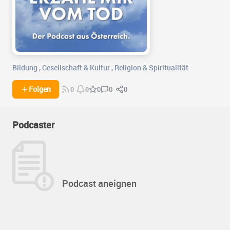
Bildung
,
Gesellschaft & Kultur
,
Religion & Spiritualität
0
0
Folgen
0
0
0
Podcaster
Podcast aneignen