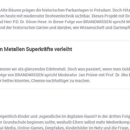
lte Bäume prägen die historischen Parkanlagen in Potsdam. Doch Hitze
en heute mit modernster Drohnentechnik sichtbar. Dieses Projekt mit D
und Herr P.D. Dr. Sören Hese. In dieser Folge von BRANDWISSEN spricht 
and der historischen Gärten und darüber, wie Wissenschaft und Gartenp
n Metallen Superkräfte verleiht
kennen wir als glänzendes Edelmetall. Doch was passiert, wenn man Gold 
olge von BRANDWISSEN spricht Moderator Jan Prüver mit Prof. Dr. Ilko
ei helfen könnten, Chemie nachhaltiger zu machen.
eigentlich Kinder und Jugendliche im digitalen Raum? In der dritten Fol
der Grundschule beginnen sollte, weshalb Eltern selbst mehr Medienkom
al Media, Online-Games, Deepfakes, Kinderbilder im Netz und die Frage,