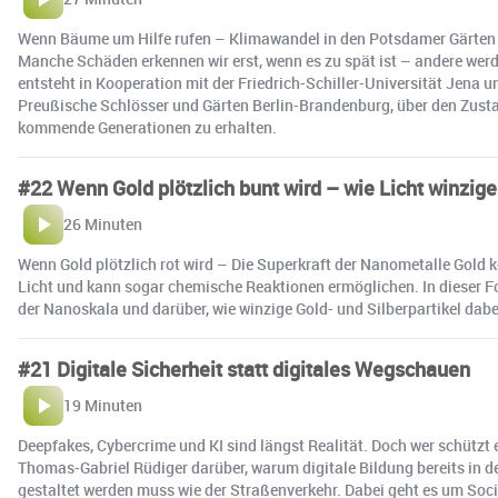
Wenn Bäume um Hilfe rufen – Klimawandel in den Potsdamer Gärten A
Manche Schäden erkennen wir erst, wenn es zu spät ist – andere werd
entsteht in Kooperation mit der Friedrich-Schiller-Universität Jena 
Preußische Schlösser und Gärten Berlin-Brandenburg, über den Zust
kommende Generationen zu erhalten.
#22 Wenn Gold plötzlich bunt wird – wie Licht winzige
26 Minuten
Wenn Gold plötzlich rot wird – Die Superkraft der Nanometalle Gold 
Licht und kann sogar chemische Reaktionen ermöglichen. In dieser F
der Nanoskala und darüber, wie winzige Gold- und Silberpartikel dab
#21 Digitale Sicherheit statt digitales Wegschauen
19 Minuten
Deepfakes, Cybercrime und KI sind längst Realität. Doch wer schützt 
Thomas-Gabriel Rüdiger darüber, warum digitale Bildung bereits in 
gestaltet werden muss wie der Straßenverkehr. Dabei geht es um Soci