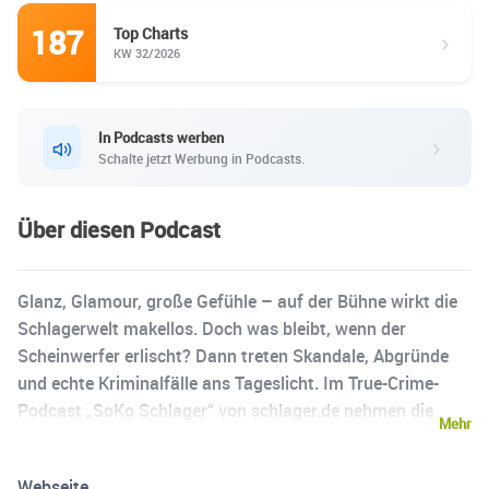
187
Top Charts
KW 32/2026
In Podcasts werben
Schalte jetzt Werbung in Podcasts.
Über diesen Podcast
Glanz, Glamour, große Gefühle – auf der Bühne wirkt die
Schlagerwelt makellos. Doch was bleibt, wenn der
Scheinwerfer erlischt? Dann treten Skandale, Abgründe
und echte Kriminalfälle ans Tageslicht. Im True-Crime-
Podcast „SoKo Schlager“ von schlager.de nehmen die
Mehr
Journalistinnen Janina Kirsch und Bettina Steinke ihre
Hörer:innen mit auf eine spannende Spurensuche. Mit
Webseite