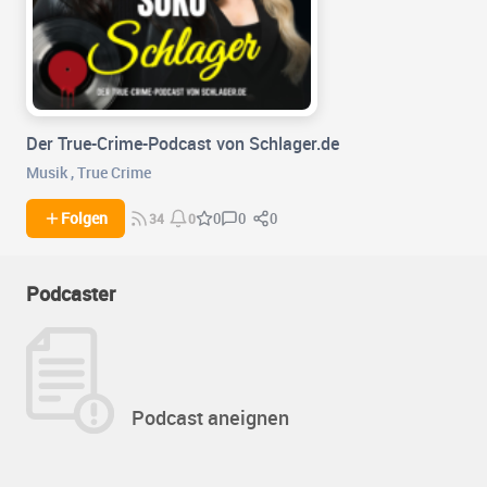
Der True-Crime-Podcast von Schlager.de
Musik
,
True Crime
0
0
Folgen
0
34
0
Podcaster
Podcast aneignen