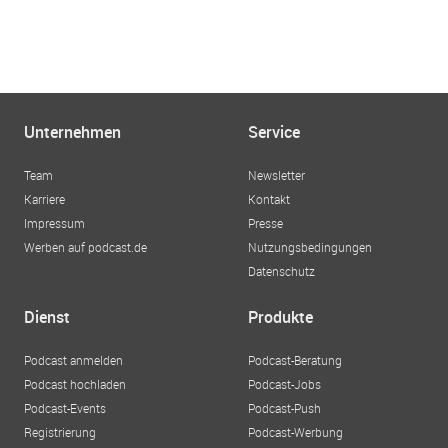
Unternehmen
Service
Team
Newsletter
Karriere
Kontakt
Impressum
Presse
Werben auf podcast.de
Nutzungsbedingungen
Datenschutz
Dienst
Produkte
Podcast anmelden
Podcast-Beratung
Podcast hochladen
Podcast-Jobs
Podcast-Events
Podcast-Push
Registrierung
Podcast-Werbung