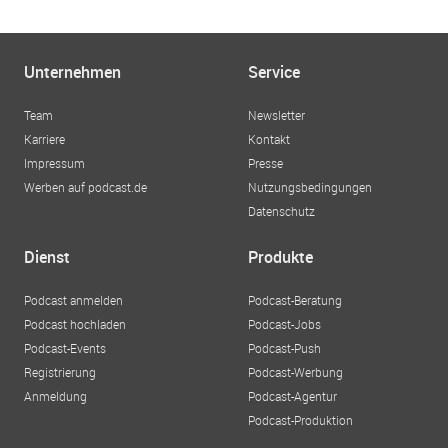
Unternehmen
Service
Team
Newsletter
Karriere
Kontakt
Impressum
Presse
Werben auf podcast.de
Nutzungsbedingungen
Datenschutz
Dienst
Produkte
Podcast anmelden
Podcast-Beratung
Podcast hochladen
Podcast-Jobs
Podcast-Events
Podcast-Push
Registrierung
Podcast-Werbung
Anmeldung
Podcast-Agentur
Podcast-Produktion