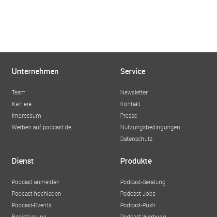
Unternehmen
Service
Team
Newsletter
Karriere
Kontakt
Impressum
Presse
Werben auf podcast.de
Nutzungsbedingungen
Datenschutz
Dienst
Produkte
Podcast anmelden
Podcast-Beratung
Podcast hochladen
Podcast-Jobs
Podcast-Events
Podcast-Push
Registrierung
Podcast-Werbung