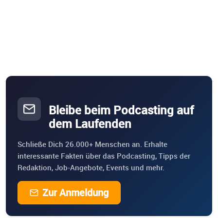
spürst, dass Entwicklung nicht nur im Kopf, sondern im
ganzen Sein geschieht. „Der Raum in mir“ ist ein
Klangraum für dein Inneres – ein Angebot zum Mitspüren,
Mitdenken, Mitschwingen. Es ist eine Einladung, mit mir
gemeinsam Mensch zu sein – verletzlich, neugierig,
wachsend. Und wer weiß – vielleicht bringt dieser Podcast
auch etwas in dir zum Klingen, das du längst ahnst. Ich
lade Dich ein: Mach es dir bequem, lausche, und öffne den
Raum in dir. Ich freue mich, wenn du dabei bist.
Bleibe beim Podcasting auf
dem Laufenden
Schließe Dich 26.000+ Menschen an. Erhalte
interessante Fakten über das Podcasting, Tipps der
Redaktion, Job-Angebote, Events und mehr.
Zur Anmeldung