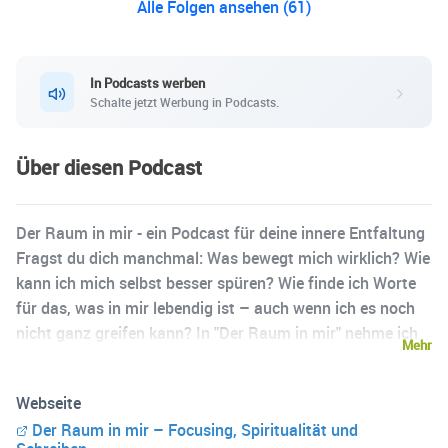
Alle Folgen ansehen (61)
In Podcasts werben
Schalte jetzt Werbung in Podcasts.
Über diesen Podcast
Der Raum in mir - ein Podcast für deine innere Entfaltung
Fragst du dich manchmal: Was bewegt mich wirklich? Wie
kann ich mich selbst besser spüren? Wie finde ich Worte
für das, was in mir lebendig ist – auch wenn ich es noch
nicht ganz greifen kann? In "Der Raum in mir" nehme ich
Mehr
Dich mit auf eine Reise nach innen, in einen offenen Raum
für Entwicklung. Ich spreche über Themen aus meinem
Webseite
Alltag und meiner Gefühlswelt – ehrlich, assoziativ,
Der Raum in mir – Focusing, Spiritualität und
manchmal überraschend. Dabei verbinde ich meine