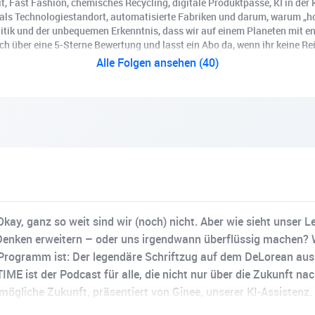
, Fast Fashion, chemisches Recycling, digitale Produktpässe, KI in der 
s Technologiestandort, automatisierte Fabriken und darum, warum „hoc
litik und der unbequemen Erkenntnis, dass wir auf einem Planeten mit e
über eine 5-Sterne Bewertung und lasst ein Abo da, wenn ihr keine Reis
Alle Folgen ansehen (40)
kay, ganz so weit sind wir (noch) nicht. Aber wie sieht unser 
 Denken erweitern – oder uns irgendwann überflüssig machen? W
ogramm ist: Der legendäre Schriftzug auf dem DeLorean aus „Z
E ist der Podcast für alle, die nicht nur über die Zukunft na
 mögliche Zukunft, präsentiert von Ginee, unserer KI-Assistenz
 Technologien diese Visionen Wirklichkeit werden lassen kön