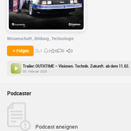
Wissenschaft
,
Bildung
,
Technologie
0
0
Folgen
0
1
0
Trailer: OUTATIME – Visionen. Technik. Zukunft. ab dem 11.02.
05. Februar 2025
Podcaster
Podcast aneignen