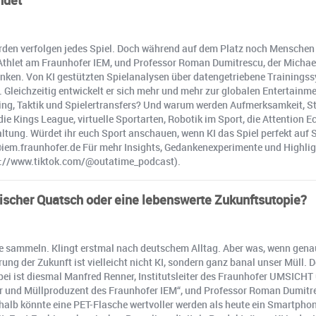
ndet
arden verfolgen jedes Spiel. Doch während auf dem Platz noch Menschen 
hlet am Fraunhofer IEM, und Professor Roman Dumitrescu, der Michael 
denken. Von KI gestützten Spielanalysen über datengetriebene Trainingssy
 Gleichzeitig entwickelt er sich mehr und mehr zur globalen Entertainme
ing, Taktik und Spielertransfers? Und warum werden Aufmerksamkeit, St
die Kings League, virtuelle Sportarten, Robotik im Sport, die Attention
altung. Würdet ihr euch Sport anschauen, wenn KI das Spiel perfekt au
em.fraunhofer.de Für mehr Insights, Gedankenexperimente und Highligh
s://www.tiktok.com/@outatime_podcast).
lischer Quatsch oder eine lebenswerte Zukunftsutopie?
e sammeln. Klingt erstmal nach deutschem Alltag. Aber was, wenn genau
ung der Zukunft ist vielleicht nicht KI, sondern ganz banal unser Müll.
bei ist diesmal Manfred Renner, Institutsleiter des Fraunhofer UMSICHT
r und Müllproduzent des Fraunhofer IEM“, und Professor Roman Dumitresc
shalb könnte eine PET-Flasche wertvoller werden als heute ein Smartpho