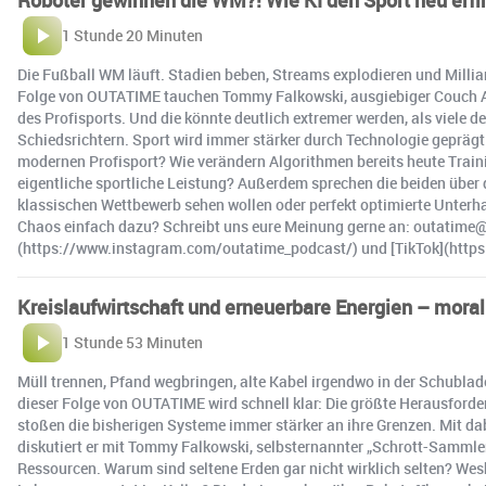
Roboter gewinnen die WM?! Wie KI den Sport neu erfi
1 Stunde 20 Minuten
Die Fußball WM läuft. Stadien beben, Streams explodieren und Milli
Folge von OUTATIME tauchen Tommy Falkowski, ausgiebiger Couch At
des Profisports. Und die könnte deutlich extremer werden, als viele 
Schiedsrichtern. Sport wird immer stärker durch Technologie geprägt.
modernen Profisport? Wie verändern Algorithmen bereits heute Train
eigentliche sportliche Leistung? Außerdem sprechen die beiden über 
klassischen Wettbewerb sehen wollen oder perfekt optimierte Unterh
Chaos einfach dazu? Schreibt uns eure Meinung gerne an: outatime@i
(https://www.instagram.com/outatime_podcast/) und [TikTok](http
Kreislaufwirtschaft und erneuerbare Energien – mora
1 Stunde 53 Minuten
Müll trennen, Pfand wegbringen, alte Kabel irgendwo in der Schublad
dieser Folge von OUTATIME wird schnell klar: Die größte Herausforder
stoßen die bisherigen Systeme immer stärker an ihre Grenzen. Mit da
diskutiert er mit Tommy Falkowski, selbsternannter „Schrott-Sammle
Ressourcen. Warum sind seltene Erden gar nicht wirklich selten? We