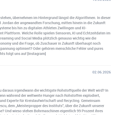
stehen, übernehmen im Hintergrund längst die Algorithmen. In dieser
Jordan der angewandten Forschung, mitten hinein in die Zukunft
steme bis hin zu digitalen Athleten Zwillingen und KI-
nt Plattform. Welche Rolle spielen Sensoren, KI und Echtzeitdaten im
reaming und Social Media plötzlich genauso wichtig wie die
 Economy und die Frage, ob Zuschauer in Zukunft überhaupt noch
f Spannung optimiert? Oder gehören menschliche Fehler und pures
ts folgt uns auf [Instagram]
02.06.2026
 daraus irgendwann die wichtigste Rohstoffquelle der Welt wird? In
 Denn während der weltweite Hunger nach Rohstoffen explodiert,
 und Experte für Kreislaufwirtschaft und Recycling. Gemeinsam
u, dem „Meisterpropper des Instituts“, über die Zukunft unserer
ne? Und wieso stehen Bohrmaschinen eigentlich 99 Prozent ihres