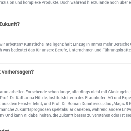
, Präzision und komplexe Produkte. Doch während hierzulande noch über ei
 Zukunft?
 wir arbeiten? Künstliche Intelligenz hält Einzug in immer mehr Bereiche 
h was bedeutet das für unsere Berufe, Unternehmen und Führungskräfte
ft vorhersagen?
aran arbeiten Forschende schon lange, allerdings nicht mit Glaskugeln,
of. Dr. Katharina Hölzle, Institutsleiterin des Fraunhofer IAO und Exp
 aus dem Fenster lehnt, und Prof. Dr. Roman Dumitrescu, das „Magic 8 Ba
 manche Zukunftsprognosen spektakulär daneben, während andere Entw
 Und kann KI dabei helfen, die Zukunft besser zu verstehen oder ist sie