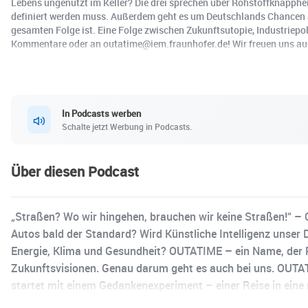
Lebens ungenutzt im Keller? Die drei sprechen über Rohstoffknappheit
definiert werden muss. Außerdem geht es um Deutschlands Chancen al
gesamten Folge ist. Eine Folge zwischen Zukunftsutopie, Industriepo
Kommentare oder an outatime@iem.fraunhofer.de! Wir freuen uns auch 
In Podcasts werben
Schalte jetzt Werbung in Podcasts.
Über diesen Podcast
„Straßen? Wo wir hingehen, brauchen wir keine Straßen!“ – O
Autos bald der Standard? Wird Künstliche Intelligenz unser
Energie, Klima und Gesundheit? OUTATIME – ein Name, der Pr
Zukunftsvisionen. Genau darum geht es auch bei uns. OUTATIM
startet mit einem Gedankenexperiment – einer Reise in eine
Dumitrescu und Tommy Falkowski vom Fraunhofer IEM, welche