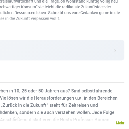
Kreislaufwirtschaft und die Frage, ob Wohlstand künftig völlig neu
hwertiger Konsum“ vielleicht die radikalste Zukunftsidee der
ndlichen Ressourcen leben. Schreibt uns eure Gedanken gerne in die
e in die Zukunft verpassen wollt.
Leben in 10, 25 oder 50 Jahren aus? Sind selbstfahrende
ie lösen wir die Herausforderungen u.a. in den Bereichen
urück in die Zukunft“ steht für Zeitreisen und
chdenken, sondern sie auch verstehen wollen. Jede Folge
. Anschließend diskutieren die Hosts Professor Roman
Mehr
nten. Sie beleuchten Chancen, Risiken und die Auswirkungen