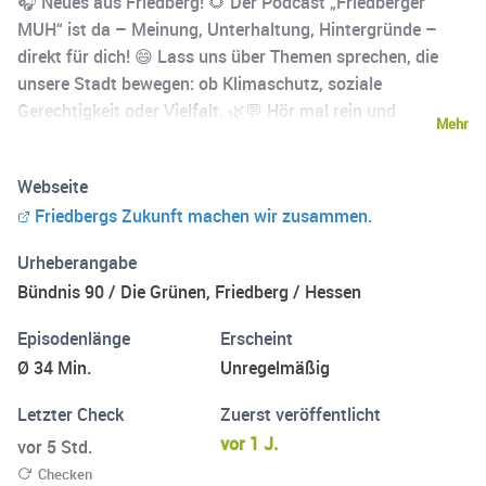
🎧 Neues aus Friedberg! 🌻 Der Podcast „Friedberger
MUH“ ist da – Meinung, Unterhaltung, Hintergründe –
direkt für dich! 😄 Lass uns über Themen sprechen, die
unsere Stadt bewegen: ob Klimaschutz, soziale
Gerechtigkeit oder Vielfalt. 🌿💬 Hör mal rein und
Mehr
diskutiere mit uns! 🎙️ Was möchtest du in Friedberg
verändern? Schreib uns!
Webseite
Friedbergs Zukunft machen wir zusammen.
Urheberangabe
Bündnis 90 / Die Grünen, Friedberg / Hessen
Episodenlänge
Erscheint
Ø 34 Min.
Unregelmäßig
Letzter Check
Zuerst veröffentlicht
vor 1 J.
vor 5 Std.
Checken