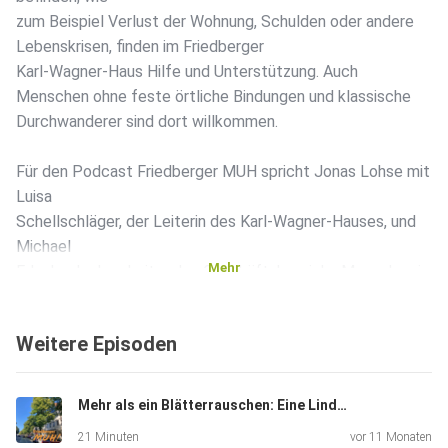
zum Beispiel Verlust der Wohnung, Schulden oder andere
Lebenskrisen, finden im Friedberger
Karl-Wagner-Haus Hilfe und Unterstützung. Auch
Menschen ohne feste örtliche Bindungen und klassische
Durchwanderer sind dort willkommen.
Für den Podcast Friedberger MUH spricht Jonas Lohse mit
Luisa
Schellschläger, der Leiterin des Karl-Wagner-Hauses, und
Michael
Mehr
Erlenbach, dem Leiter des Geschäftsbereichs Menschen in
sozialen
Notlagen beim Träger Mission Leben.
Weitere Episoden
Mehr als ein Blätterrauschen: Eine Linde berichtet
21 Minuten
vor 11 Monaten