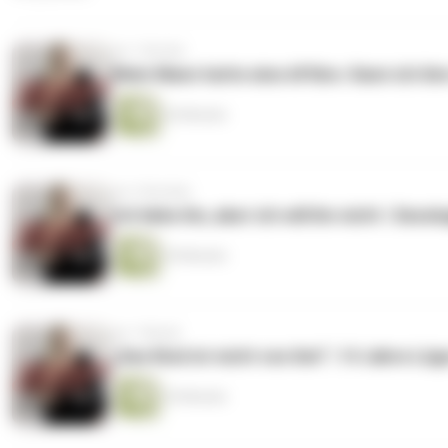
vor 1 Woche
Mein Mann hatte eine Affäre. Kann ich ih
26 Minuten
vor 3 Wochen
Ich liebe ihn, aber ich will ihn nicht | Sexo
39 Minuten
vor 1 Monat
„Das Kind ist nicht von ihm“ | 14 Jahre Lü
35 Minuten