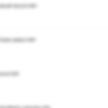
Hannah Gensch hilft
Paula Lambert hilft
ensch hilft
nda-Marlen Leinweber hilft