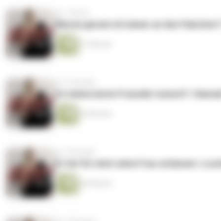
vor 1 Monat
Warum gerate ich immer an den Falschen? |
31 Minuten
vor 2 Monaten
Ist meine beste Freundin toxisch? | Hanna
20 Minuten
vor 2 Monaten
Er hat für mich seine Frau verlassen | Luc
46 Minuten