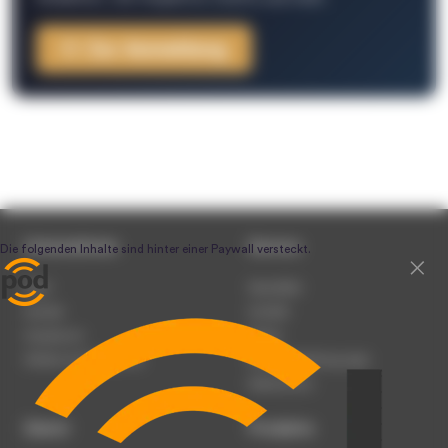
Zur Anmeldung
Unternehmen
Service
Team
Newsletter
Karriere
Kontakt
Impressum
Presse
Werben auf podcast.de
Nutzungsbedingungen
Datenschutz
Dienst
Produkte