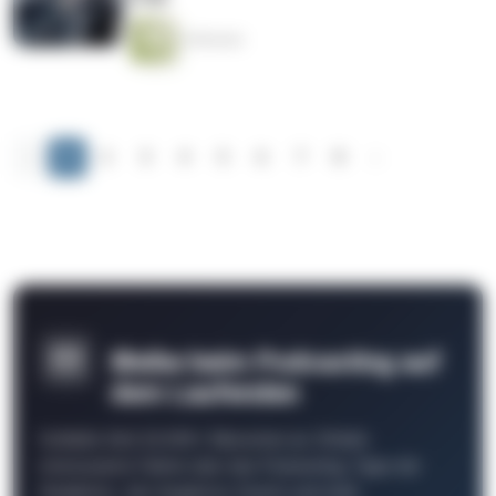
6 Minuten
‹
1
2
3
4
5
6
7
8
›
Bleibe beim Podcasting auf
dem Laufenden
Schließe Dich 26.000+ Menschen an. Erhalte
interessante Fakten über das Podcasting, Tipps der
Redaktion, Job-Angebote, Events und mehr.