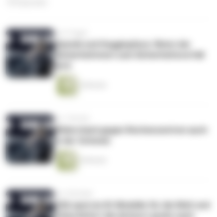
109 Episoden
vor 6 Tagen
OpenAi und Huggingface: Wenn der
Sicherheitstest zum Sicherheitsvorfall
wird
6 Minuten
vor 1 Woche
Widerstand gegen Rechenzentren auch
in der Schweiz
6 Minuten
vor 2 Wochen
USA sperren KI-Modelle für die Welt und
China liefert die Antwort gratis nach