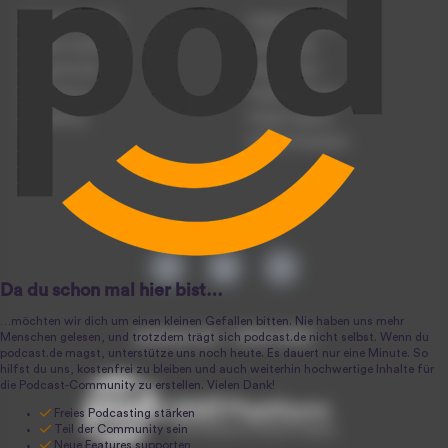
Podcast anmelden
Podcast-Beratung
Podcast hochladen
Podcast-Jobs
Podcast-Events
Podcast-Push
Registrierung
Podcast-Werbung
Anmeldung
Podcast-Agentur
Podcast-Produktion
podcast.de ~ 2004-2026