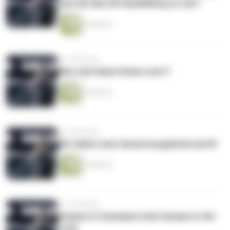
was hat das mit Ausbildung zu tun?
5 Minuten
vor 2 Monaten
Was sind deine Daten wert?
4 Minuten
vor 3 Monaten
Wir haben eine Umsetzungslücke bei KI
5 Minuten
vor 3 Monaten
Human in Command statt Human in the
Loop