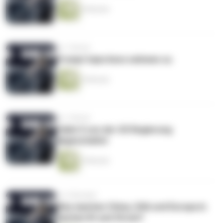
6 Minuten
vor 1 Monat
Prompt Injections nehmen zu
5 Minuten
vor 1 Monat
Fable 5 von der US Regierung
abgeschaltet
5 Minuten
vor 2 Monaten
Was machen China, USA und Europa in
Sachen KI und Strom?