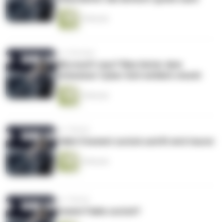
5 Minuten
vor 3 Wochen
Microsoft raus? Was hinter dem
Schweizer Cyber-Exit wirklich steckt
5 Minuten
vor 1 Monat
Fable 5 kommt zurück und KI wird teurer
5 Minuten
vor 1 Monat
Kommt Fable zurück?