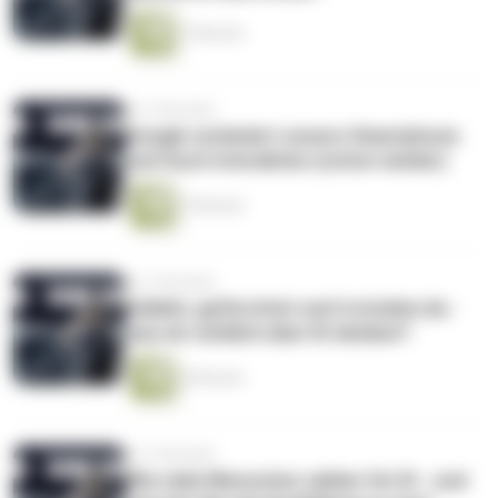
7 Minuten
vor 2 Monaten
Google verändert unsere Smartphone
und Such Interaktion (schon wieder)
7 Minuten
vor 2 Monaten
Geliebt, gefürchtet und trotzdem da -
was wir wirklich über KI denken?
6 Minuten
vor 2 Monaten
Wie viele Menschen zahlen für KI - und