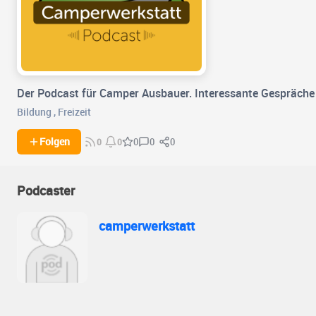
Der Podcast für Camper Ausbauer. Interessante Gespräch
Bildung
,
Freizeit
0
0
Folgen
0
0
0
Podcaster
camperwerkstatt