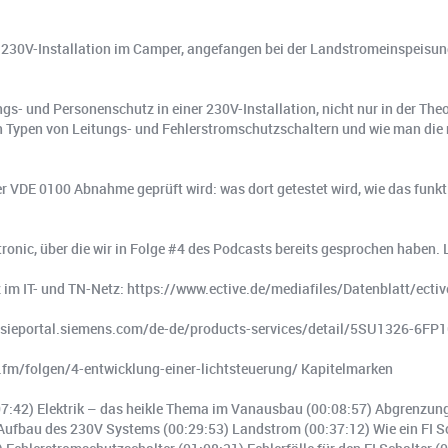
iner 230V-Installation im Camper, angefangen bei der Landstromeinspeisu
ngs- und Personenschutz in einer 230V-Installation, nicht nur in der The
n Typen von Leitungs- und Fehlerstromschutzschaltern und wie man die
r VDE 0100 Abnahme geprüft wird: was dort getestet wird, wie das funkti
tronic, über die wir in Folge #4 des Podcasts bereits gesprochen haben. 
tz im IT- und TN-Netz: https://www.ective.de/mediafiles/Datenblatt/e
s://sieportal.siemens.com/de-de/products-services/detail/5SU1326-6F
t.fm/folgen/4-entwicklung-einer-lichtsteuerung/ Kapitelmarken
:07:42) Elektrik – das heikle Thema im Vanausbau (00:08:57) Abgrenzung
fbau des 230V Systems (00:29:53) Landstrom (00:37:12) Wie ein FI Sch