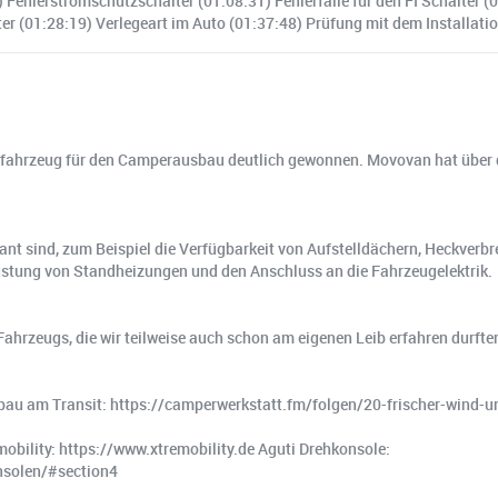
) Fehlerstromschutzschalter (01:08:31) Fehlerfälle für den FI Schalter 
 (01:28:19) Verlegeart im Auto (01:37:48) Prüfung mit dem Installation
sisfahrzeug für den Camperausbau deutlich gewonnen. Movovan hat über d
vant sind, zum Beispiel die Verfügbarkeit von Aufstelldächern, Heckver
stung von Standheizungen und den Anschluss an die Fahrzeugelektrik.
 Fahrzeugs, die wir teilweise auch schon am eigenen Leib erfahren durfte
 am Transit: https://camperwerkstatt.fm/folgen/20-frischer-wind-u
mobility: https://www.xtremobility.de Aguti Drehkonsole:
nsolen/#section4