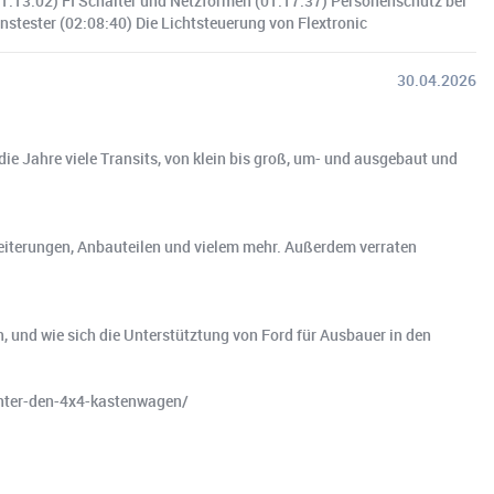
(01:13:02) FI Schalter und Netzformen (01:17:37) Personenschutz bei
stester (02:08:40) Die Lichtsteuerung von Flextronic
30.04.2026
ie Jahre viele Transits, von klein bis groß, um- und ausgebaut und
breiterungen, Anbauteilen und vielem mehr. Außerdem verraten
n, und wie sich die Unterstütztung von Ford für Ausbauer in den
nter-den-4x4-kastenwagen/