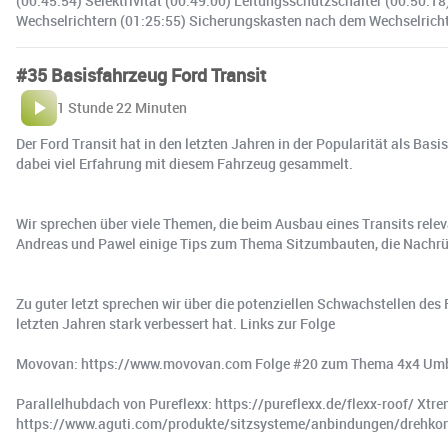
(00:45:54) Selektrivität (00:49:00) Leitungsschutzschalter (00:50:18
Wechselrichtern (01:25:55) Sicherungskasten nach dem Wechselrichter
#35 Basisfahrzeug Ford Transit
1 Stunde 22 Minuten
Der Ford Transit hat in den letzten Jahren in der Popularität als Ba
dabei viel Erfahrung mit diesem Fahrzeug gesammelt.
Wir sprechen über viele Themen, die beim Ausbau eines Transits rele
Andreas und Pawel einige Tips zum Thema Sitzumbauten, die Nachrü
Zu guter letzt sprechen wir über die potenziellen Schwachstellen des
letzten Jahren stark verbessert hat. Links zur Folge
Movovan: https://www.movovan.com Folge #20 zum Thema 4x4 Umbau
Parallelhubdach von Pureflexx: https://pureflexx.de/flexx-roof/ Xtre
https://www.aguti.com/produkte/sitzsysteme/anbindungen/drehko