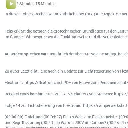
2 Stunden 15 Minuten
In dieser Folge sprechen wir ausführlich über (fast) alle Aspekte e
Felix erklärt die nötigen elektrotechnischen Grundlagen für den Leitu
im Camper. Wir besprechen die Funktionsweise und die verschiedene
Außerdem sprechen wir ausführlich darüber, wie so eine Anlage bei de
Zu guter Letzt gibt Felix noch ein Update zur Lichtsteuerung von Flex
Flextronic: https://flextronic.net PDF von Ective zum Personenschu
Beispiel eines kombinierten 2P FI/LS Schalters von Siemens: http
Folge #4 zur Lichtsteuerung von Flextronic: https://camperwerkstat
(00:00:00) Einleitung (00:04:37) Felix's Weg zum Elektromeister (00
und Begriffsklärung (00:23:18) Warum 230V im Camper? (00:25:19) Au