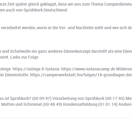
s kurze Zeit später gleich geklappt, dass wir uns zum Thema Camperdä
zem auch von Sprühkork Deutschland.
 verarbeitet werden, worin er die Vor- und Nachteile sieht und wie sic
 und Schafwolle ein ganz anderes Dämmkonzept darstellt als eine Däm
tet. Links zur Folge
oliege: https://soliege.fr Isolana: https://www.isolanacamp.de Wilde
 der Dämmstoffe: https://camperwerkstatt.fm/folgen/18-grundlagen-d
Was ist Sprühkork? (00:09:47) Verarbeitung von Sprühkork (00:17:45) Ma
) Motten und Schimmel (00:48:49) Kondensatbildung (01:01:14) Andere 