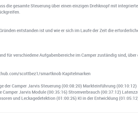
s die gesamte Steuerung über einen einzigen Drehknopf mit integrierte
ckgreifen.
 Gründen entstanden ist und wie er sich im Laufe der Zeit die erforderli
und für verschiedene Aufgabenbereiche im Camper zuständig sind, über d
github.com/scottbez1/smartknob Kapitelmarken
nge der Camper Jarvis Steuerung (00:08:20) Markteinführung (00:10:12
ie Camper Jarvis Module (00:35:16) Stromverbrauch (00:37:12) Latenzz
oren und Leckagedetektion (01:00:26) KI in der Entwicklung (01:05:12) 