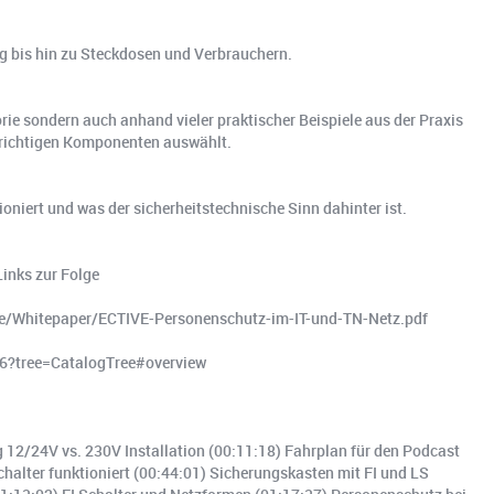
ng bis hin zu Steckdosen und Verbrauchern.
orie sondern auch anhand vieler praktischer Beispiele aus der Praxis
 richtigen Komponenten auswählt.
oniert und was der sicherheitstechnische Sinn dahinter ist.
Links zur Folge
ctive/Whitepaper/ECTIVE-Personenschutz-im-IT-und-TN-Netz.pdf
P16?tree=CatalogTree#overview
 12/24V vs. 230V Installation (00:11:18) Fahrplan für den Podcast
alter funktioniert (00:44:01) Sicherungskasten mit FI und LS