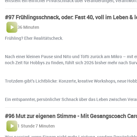
entsteht ein ehrlicher Privatschnack über Veränderungen, Verantwor
#97 Frühlingsschnack, oder: Fast 40, voll im Leben & l
36 Minuten
Frühling? Eher Realitätscheck.
Nach einer kleinen Pause sind Nito und Töfti zurück am Mikro – mit 
noch Zeit für Hobbys zu finden, fühlt sich 2026 bisher mehr nach Su
Trotzdem gibt’s Lichtblicke: Konzerte, kreative Workshops, neue H
Ein entspannter, persönlicher Schnack über das Leben zwischen Vera
#96 Mut zur eigenen Stimme - Mit Gesangscoach Car
1 Stunde 7 Minuten
Was passiert, wenn Singen nicht mehr Leistung, sondern Persönlichke