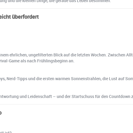
tung und die kleinen Dinge, die gerade das Leben bestimmen.
eicht überfordert
einem ehrlichen, ungefilterten Blick auf die letzten Wochen. Zwischen A
rvival-Game als nach Frühlingsbeginn an.
obbys, Nerd-Tipps und die ersten warmen Sonnenstrahlen, die Lust auf
ntwortung und Leidenschaft – und der Startschuss für den Countdown z
o
it ist?