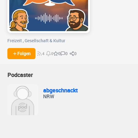
Freizeit
,
Gesellschaft & Kultur
0
0
Folgen
0
4
0
Podcaster
abgeschnackt
NRW