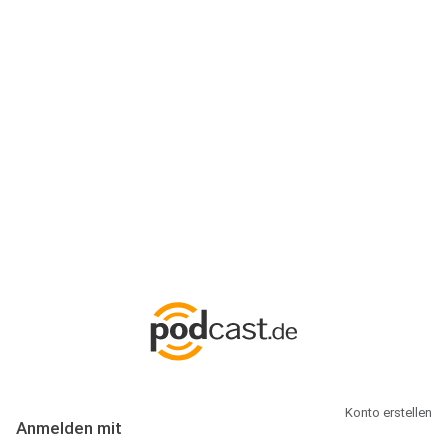
Anmeldung
Hallo Podcast-Hörer! Melde dich hier an. Dich erwarten 1 Million
abonnierbare Podcasts und alles, was Du rund um Podcasting
wissen musst.
Konto erstellen
Anmelden mit