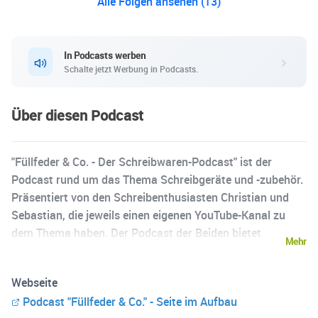
Alle Folgen ansehen (13)
In Podcasts werben
Schalte jetzt Werbung in Podcasts.
Über diesen Podcast
"Füllfeder & Co. - Der Schreibwaren-Podcast" ist der
Podcast rund um das Thema Schreibgeräte und -zubehör.
Präsentiert von den Schreibenthusiasten Christian und
Sebastian, die jeweils einen eigenen YouTube-Kanal zu
dem Thema haben. Der Podcast der Beiden bietet
Mehr
tiefgehende Einblicke in die Welt der Füller, Notizbücher
und weiterer Schreibwaren. Egal, ob Profi oder Neuling in
Webseite
der Welt der edlen Schreibinstrumente, "Füllfeder & Co."
Podcast "Füllfeder & Co." - Seite im Aufbau
vermittelt Wissen, Inspiration und eine große Portion