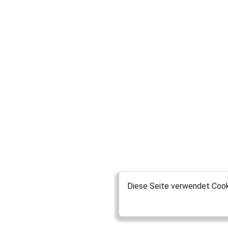
Diese Seite verwendet Cooki