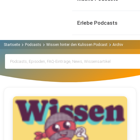
Erlebe Podcasts
Startseite
Podcasts
Wissen hinter den Kulissen Podcast
Archiv