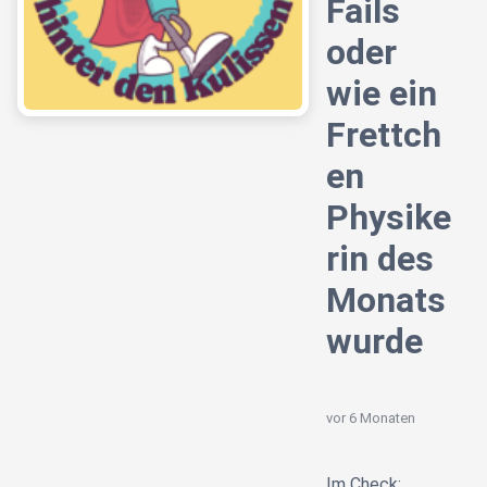
Fails
oder
wie ein
Frettch
en
Physike
rin des
Monats
wurde
vor 6 Monaten
Im Check: