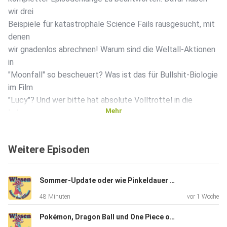
wir drei
Beispiele für katastrophale Science Fails rausgesucht, mit
denen
wir gnadenlos abrechnen! Warum sind die Weltall-Aktionen
in
"Moonfall" so bescheuert? Was ist das für Bullshit-Biologie
im Film
"Lucy"? Und wer bitte hat absolute Volltrottel in die
Mehr
Labore von
"Alien: Earth" gelassen? Zusammen mit zornigen
Zuschriften aus der
Weitere Episoden
Community üben wir uns im faktischen Anger Management
– in dieser
Folge!
Sommer-Update oder wie Pinkeldauer und Wurstform zur Wissenschaft wurden
48 Minuten
vor 1 Woche
Pokémon, Dragon Ball und One Piece oder Knick Knack, Beinchen ab!