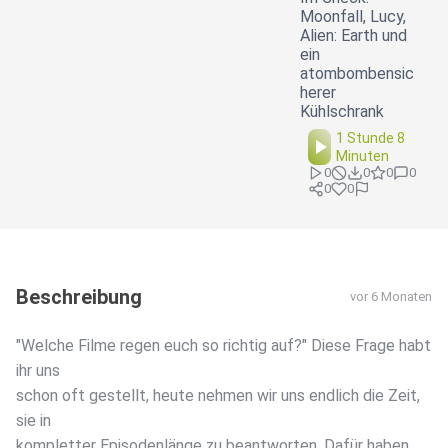
Moonfall, Lucy,
Alien: Earth und
ein
atombombensic
herer
Kühlschrank
1 Stunde 8
Minuten
0
0
0
0
0
0
Beschreibung
vor 6 Monaten
"Welche Filme regen euch so richtig auf?" Diese Frage habt
ihr uns
schon oft gestellt, heute nehmen wir uns endlich die Zeit,
sie in
kompletter Episodenlänge zu beantworten. Dafür haben