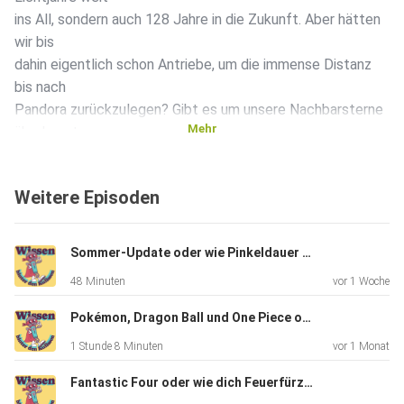
ins All, sondern auch 128 Jahre in die Zukunft. Aber hätten
wir bis
dahin eigentlich schon Antriebe, um die immense Distanz
bis nach
Pandora zurückzulegen? Gibt es um unsere Nachbarsterne
Mehr
überhaupt
bewohnbare Monde? Könnten dort tatsächlich blaue
Riesen-Aliens wie
Weitere Episoden
die Na'vi leben? Und wenn ja, würden wir denen dann
wirklich die
Rohstoffe klauen? Ob unsere Antworten Aufbruch oder
Sommer-Update oder wie Pinkeldauer und Wurstform zur Wissenschaft wurden
Abbruch nach
48 Minuten
vor 1 Woche
Pandora sind, verraten wir – in dieser Folge!
Pokémon, Dragon Ball und One Piece oder Knick Knack, Beinchen ab!
1 Stunde 8 Minuten
vor 1 Monat
Fantastic Four oder wie dich Feuerfürze fliegen lassen