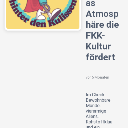
as
Atmosp
häre die
FKK-
Kultur
fördert
vor 5 Monaten
Im Check:
Bewohnbare
Monde,
vierarmige
Aliens,
Rohstoffklau
und ein