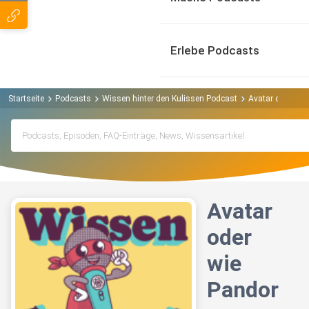
Erlebe Podcasts
Startseite
Podcasts
Wissen hinter den Kulissen Podcast
Avatar oder wie
Avatar
oder
wie
Pandor