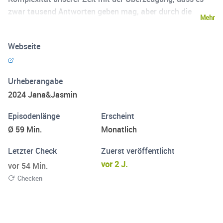
zwar tausend Antworten geben mag, aber durch die
Mehr
Perspektive des Glaubens letztlich nur eine wahre Lösung
existiert.
Webseite
Urheberangabe
2024 Jana&Jasmin
Episodenlänge
Erscheint
Ø 59 Min.
Monatlich
Letzter Check
Zuerst veröffentlicht
vor 2 J.
vor 54 Min.
Checken