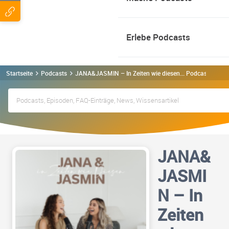
Erlebe Podcasts
Startseite
Podcasts
JANA&JASMIN – In Zeiten wie diesen... Podcast
JANA&
JASMI
N – In
Zeiten