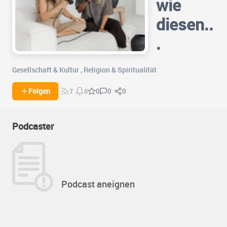
wie
diesen..
.
Gesellschaft & Kultur
,
Religion & Spiritualität
0
0
Folgen
0
7
0
Podcaster
Podcast aneignen