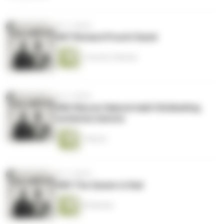
vor 3 Jahren
#87 Richard Precht David
1 Stunde 2 Minuten
vor 3 Jahren
#86 Warum Habeck bald Clickbaiting
verbieten könnte
1 Minute
vor 3 Jahren
#85 The Queen is Dad
59 Minuten