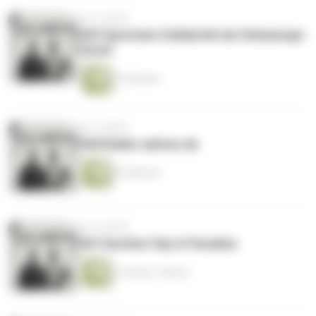
vor 4 Jahren
#69 Spontane Solidarität als Stimmungs-
Ventil
47 Minuten
vor 4 Jahren
#68 Bullen sahnen ab
52 Minuten
vor 4 Jahren
#67 Another Day in Paradise
1 Stunde 1 Minute