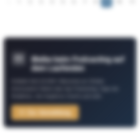
‹
1
2
3
4
5
6
7
8
9
10
11
Bleibe beim Podcasting auf
dem Laufenden
Schließe Dich 26.000+ Menschen an. Erhalte
interessante Fakten über das Podcasting, Tipps der
Redaktion, Job-Angebote, Events und mehr.
Zur Anmeldung