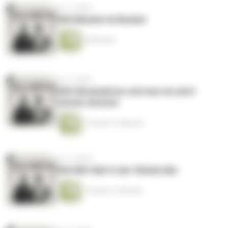
vor 4 Jahren
#66 Blumen im Bunker
54 Minuten
vor 4 Jahren
#65 Ukrainekrise und was wir jetzt
wissen müssen
1 Stunde 13 Minuten
vor 4 Jahren
#64 Mit Olaf in der Shisha-Bar
1 Stunde 13 Minuten