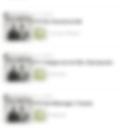
vor 4 Jahren
#72 Der Duschvorfall
1 Stunde 3 Minuten
vor 4 Jahren
#71 Fußgeruch im XXL-Restaurant
44 Minuten
vor 4 Jahren
#70 Das Massage-Trauma
44 Minuten