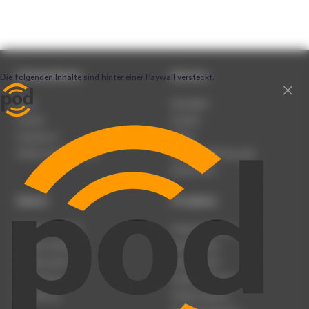
Unternehmen
Service
Team
Newsletter
Karriere
Kontakt
Impressum
Presse
Werben auf podcast.de
Nutzungsbedingungen
Datenschutz
Dienst
Produkte
Podcast anmelden
Podcast-Beratung
Podcast hochladen
Podcast-Jobs
Podcast-Events
Podcast-Push
Registrierung
Podcast-Werbung
Anmeldung
Podcast-Agentur