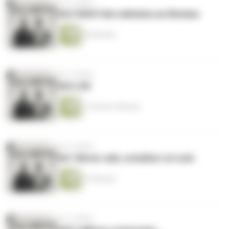
vor 4 Jahren
#63 5000 Fahrradhelme an Moskau
56 Minuten
vor 4 Jahren
#62 LEK
1 Stunde 4 Minuten
vor 4 Jahren
#61 Winter adé, scheißen tut weh
57 Minuten
vor 4 Jahren