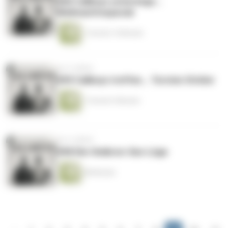
#60 Callboys unterwegs...
Weihnachtsspecial
1 Stunde 14 Minuten
vor 4 Jahren
#59 Callboys treffen... Torsten Sträter
1 Stunde 5 Minuten
vor 4 Jahren
#58 Die-Omikron-Sex-Lüge
48 Minuten