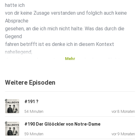
hatte ich
von dir keine Zusage verstanden und folglich auch keine
Absprache
gesehen, an die ich mich nicht halte. Was das durch die
Gegend
fahren betrifft ist es denke ich in diesem Kontext
naheliegend,
Mehr
dass du zu mir kommst und nicht andersherum. Nicht
zuletzt gibt
es dafür auch allein schon technische Gründe. Ich kann ja
Weitere Episoden
als
Zeichen des Wohlwollens heute Abend kommen und wir
gucken, was
#191 ?
wir dann machen können. Ich sage aber gleich nochmal,
54 Minuten
vor 8 Monaten
dass ich
nicht ewig durchhalte und betone ebenfalls nochmal, dass
#190 Der Glööckler von Notre-Dame
ich auch
59 Minuten
vor 9 Monaten
erst am Abend kann.