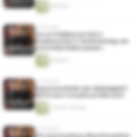
42 Minuten
vor 2 Monaten
Live vor Publikum auf dem 2.
Norddeutschen IT-Sicherheitstag, was
im Ernstfall wirklich passiert
46 Minuten
vor 2 Monaten
Datensouveränität oder Abhängigkeit?
KRITIS setzt trotzdem auf Microsoft
1 Stunde 19 Minuten
vor 3 Monaten
SOC-Ausschreibung: Wie Unternehmen