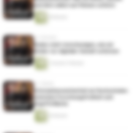
und dich selbst auf Reisen schützt
50 Minuten
vor 3 Wochen
Reden statt totschweigen, wie wir
Kinder vor digitaler Gewalt schützen
1 Stunde 27 Minuten
vor 1 Monat
Informationssicherheit an Hochschulen:
zwischen Forschungsfreiheit und
Angriffsfläche
43 Minuten