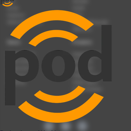
Team
Newsletter
Karriere
Kontakt
Impressum
Presse
Werben auf podcast.de
Nutzungsbedingungen
Datenschutz
Dienst
Produkte
Podcast anmelden
Podcast-Beratung
Podcast hochladen
Podcast-Jobs
Podcast-Events
Podcast-Push
Registrierung
Podcast-Werbung
Anmeldung
Podcast-Agentur
Podcast-Produktion