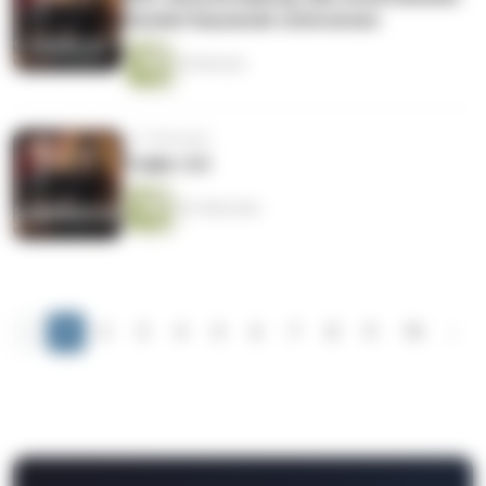
Hunderttausende verbrennen
55 Minuten
vor 3 Monaten
Trailer 4.0
42 Sekunden
‹
1
2
3
4
5
6
7
8
9
10
›