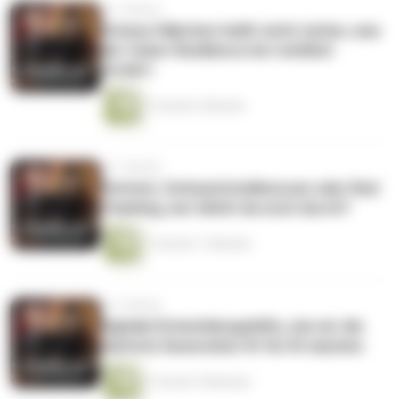
vor 1 Monat
Grünes Häkchen heißt nicht sicher, was
der Cyber Resilience Act wirklich
fordert
1 Stunde 2 Minuten
vor 1 Monat
Pentest, Schwachstellenscan oder Red
Teaming, wer blickt da noch durch?
1 Stunde 11 Minuten
vor 1 Monat
Digitale Entwicklungshilfe, wie wir die
nächste Generation fit für KI machen
1 Stunde 18 Minuten