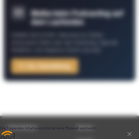
Bleibe beim Podcasting auf
dem Laufenden
Schließe Dich 26.000+ Menschen an. Erhalte
interessante Fakten über das Podcasting, Tipps der
Redaktion, Job-Angebote, Events und mehr.
Zur Anmeldung
Unternehmen
Service