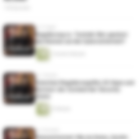
143 Episoden
vor 5 Tagen
Regulierung vs. Technik: Wer gewinnt
das Rennen um die Cybersicherheit?
1 Stunde 6 Minuten
vor 1 Woche
Zwischen Regulierungsflut, KI-Hype und
Burnout: der Zustand der Security-
Szene
57 Minuten
vor 2 Wochen
Reisesicherheit: Wie du Daten, Geräte