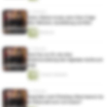
vor 2 Monaten
Cyber-Nation Israel, eine Solo-Folge
über Mindset, Ausbildung und Mut
48 Minuten
vor 2 Monaten
Vom Fax zur KI, wie eine
Stadtverwaltung den digitalen Aufbruch
wagt
1 Stunde 18 Minuten
vor 2 Monaten
Deepfake statt Phishing: Wem kannst du
im Videocall noch vertrauen?