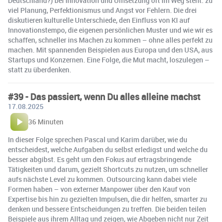
Deutschland?) bei Innovation und Umsetzung oft im Weg steht: zu
viel Planung, Perfektionismus und Angst vor Fehlern. Die drei
diskutieren kulturelle Unterschiede, den Einfluss von KI auf
Innovationstempo, die eigenen persönlichen Muster und wie wir es
schaffen, schneller ins Machen zu kommen – ohne alles perfekt zu
machen. Mit spannenden Beispielen aus Europa und den USA, aus
Startups und Konzernen. Eine Folge, die Mut macht, loszulegen –
statt zu überdenken.
#39 - Das passiert, wenn Du alles alleine machst
17.08.2025
36 Minuten
In dieser Folge sprechen Pascal und Karim darüber, wie du
entscheidest, welche Aufgaben du selbst erledigst und welche du
besser abgibst. Es geht um den Fokus auf ertragsbringende
Tätigkeiten und darum, gezielt Shortcuts zu nutzen, um schneller
aufs nächste Level zu kommen. Outsourcing kann dabei viele
Formen haben – von externer Manpower über den Kauf von
Expertise bis hin zu gezielten Impulsen, die dir helfen, smarter zu
denken und bessere Entscheidungen zu treffen. Die beiden teilen
Beispiele aus ihrem Alltag und zeigen, wie Abgeben nicht nur Zeit