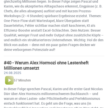
gleichzeitig Millionen liegen. In dieser Folge zeigen Pascal und
Karim, wie du akzeptiertes Alltagschaos erkennst, Engpässe (z. B.
Chefs, die alles absegnen) auflöst und mit kurzen Prozess-
Workshops (2–4 Stunden) spürbare Ergebnisse erzielst. Themen:
One-Piece-Flow statt Wartestapel, klare Übergaben statt
Dauertelefon, Fehler sichtbar machen statt kaschieren, KI als
Effizienz-Booster anstatt Excel-Schlachten. Dein Nutzen: Besser
Qualität, weniger Frust und mehr Output ohne zusätzliche Köpfe –
und endlich ein strukturierteres Unternehmen. Wichtig: Hol dir den
Blick von außen – denn mit ein paar guten Fragen decken wir
deine verborgenen Potenziale auf!
#40 - Warum Alex Hormozi ohne Lastenheft
Millionen umsetzt
24.08.2025
57 Minuten
In dieser Folge sprechen Pascal, Karim und ihr erster Gast Nicolas
Dürr über Alex Hormozis millionenschweren Buchlaunch – und
warum er ohne Lasten- oder Pflichtenhefte und Perfektionismus
einfach funktioniert hat. Es geht um die Frage, was uns (in