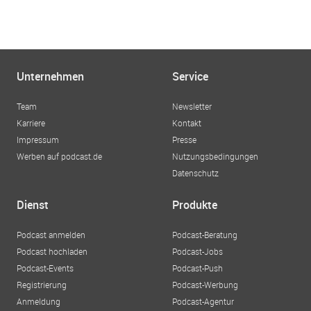
Unternehmen
Service
Team
Newsletter
Karriere
Kontakt
Impressum
Presse
Werben auf podcast.de
Nutzungsbedingungen
Datenschutz
Dienst
Produkte
Podcast anmelden
Podcast-Beratung
Podcast hochladen
Podcast-Jobs
Podcast-Events
Podcast-Push
Registrierung
Podcast-Werbung
Anmeldung
Podcast-Agentur