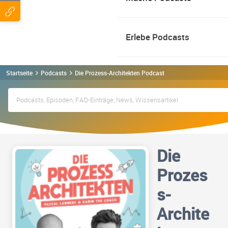
Erlebe Podcasts
Startseite
Podcasts
Die Prozess-Architekten Podcast
Die
Prozes
s-
Archite