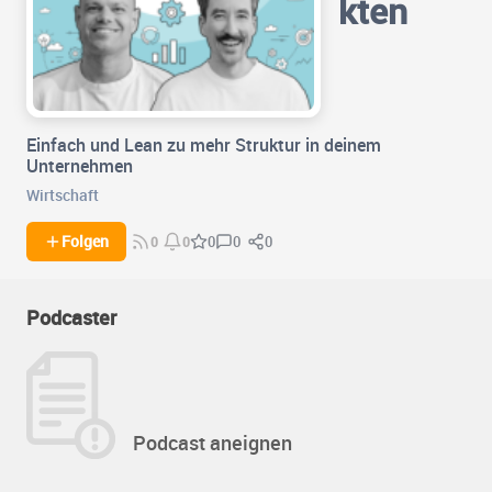
kten
Einfach und Lean zu mehr Struktur in deinem
Unternehmen
Wirtschaft
0
0
Folgen
0
0
0
Podcaster
Podcast aneignen