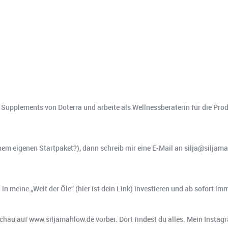
d Supplements von Doterra und arbeite als Wellnessberaterin für die Pro
nem eigenen Startpaket?), dann schreib mir eine E-Mail an silja@siljamah
n meine „Welt der Öle“ (hier ist dein Link) investieren und ab sofort imm
hau auf www.siljamahlow.de vorbei. Dort findest du alles. Mein Instag