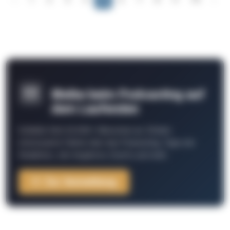
Bleibe beim Podcasting auf
dem Laufenden
Schließe Dich 26.000+ Menschen an. Erhalte
interessante Fakten über das Podcasting, Tipps der
Redaktion, Job-Angebote, Events und mehr.
Zur Anmeldung