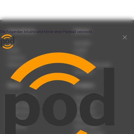
Unternehmen
Service
Team
Newsletter
Karriere
Kontakt
Impressum
Presse
Werben auf podcast.de
Nutzungsbedingungen
Datenschutz
Dienst
Produkte
Podcast anmelden
Podcast-Beratung
Podcast hochladen
Podcast-Jobs
Podcast-Events
Podcast-Push
Registrierung
Podcast-Werbung
Anmeldung
Podcast-Agentur
Podcast-Produktion