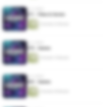
vor 6 Jahren
#71 - Filme & Serien
2 Stunden 23 Minuten
vor 6 Jahren
#70 - Games
2 Stunden 19 Minuten
vor 6 Jahren
#69 - Games
2 Stunden 49 Minuten