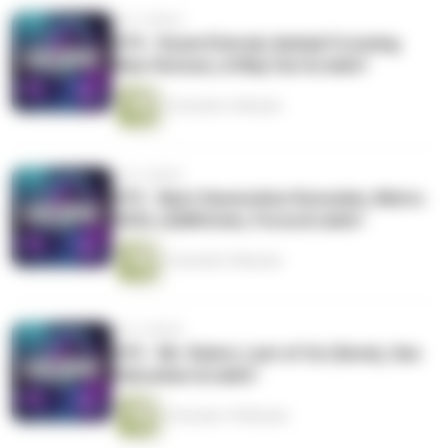
vor 6 Jahren
#74 - Doom Eternal, Animal Crossing
New Horizon, A Way Out & mehr!
3 Stunden 3 Minuten
vor 6 Jahren
#73 - Next Generation Konsolen, Metro
2033, (S)Witcher, Forza & mehr!
2 Stunden 9 Minuten
vor 6 Jahren
#72 - Mr. Robot, Last of Us (Serie), Sex
Education & mehr!
4 Stunden 18 Minuten