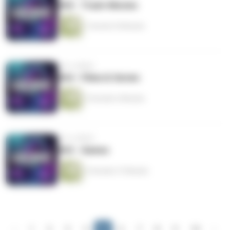
#65 - Trash-Movies
1 Stunde 35 Minuten
vor 6 Jahren
#64 - Filme & Serien
3 Stunden 6 Minuten
vor 6 Jahren
#63 - Games
2 Stunden 37 Minuten
‹
1
2
3
4
5
6
7
8
9
10
›