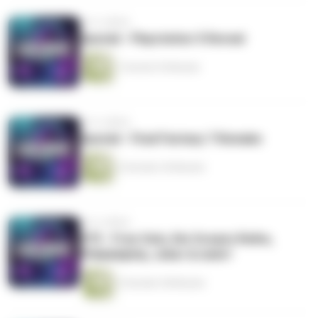
vor 6 Jahren
Spezial - Playstation 5 Reveal
1 Stunde 35 Minuten
vor 6 Jahren
Spezial - Final Fantasy 7 Remake
2 Stunden 54 Minuten
vor 6 Jahren
#75 - Free Solo, Die Oceans Reihe,
Philadelphia, Joker & mehr!
2 Stunden 38 Minuten