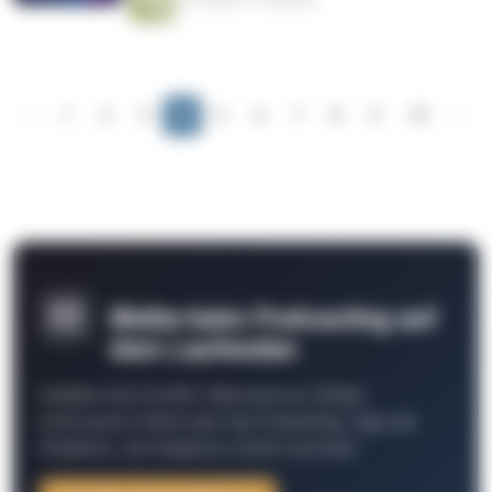
‹
1
2
3
4
5
6
7
8
9
10
›
Bleibe beim Podcasting auf
dem Laufenden
Schließe Dich 26.000+ Menschen an. Erhalte
interessante Fakten über das Podcasting, Tipps der
Redaktion, Job-Angebote, Events und mehr.