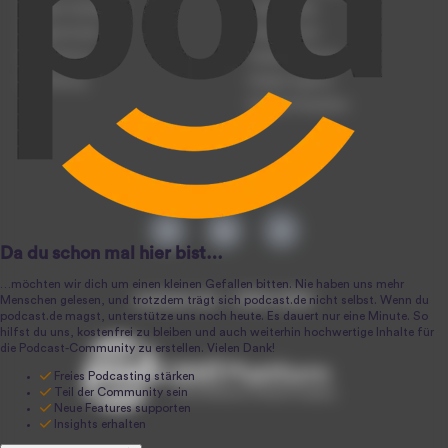
Podcast hochladen
Podcast-Jobs
Podcast-Events
Podcast-Push
Registrierung
Podcast-Werbung
Anmeldung
Podcast-Agentur
Podcast-Produktion
podcast.de ~ 2004-2026