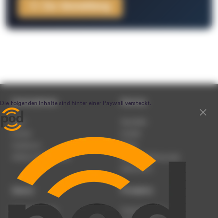
Zur Anmeldung
Unternehmen
Service
Team
Newsletter
Karriere
Kontakt
Impressum
Presse
Werben auf podcast.de
Nutzungsbedingungen
Datenschutz
Dienst
Produkte
Podcast anmelden
Podcast-Beratung