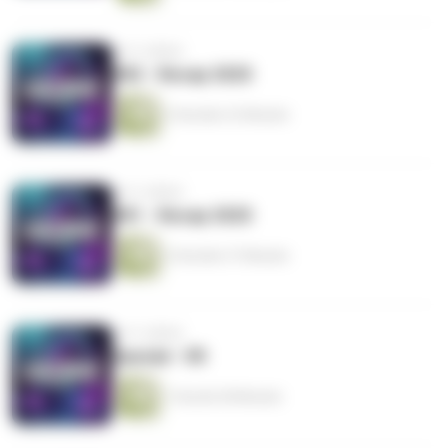
vor 5 Jahren
#82 - Recap 2020
3 Stunden 22 Minuten
vor 5 Jahren
#81 - Recap 2020
2 Stunden 37 Minuten
vor 5 Jahren
Spezial - VR
1 Stunde 28 Minuten