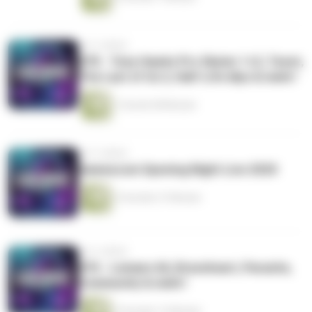
vor 5 Jahren
#78 - Tony Hawks Pro Skater 1+2, Tenet,
The Last of Us 2, Half-Life Alyx & mehr!
1 Stunde 58 Minuten
vor 5 Jahren
Gamescom Opening Night Live 2020
2 Stunden 27 Minuten
vor 6 Jahren
#76 - Lemans 66, Braveheart, Parasite,
Community & mehr!
3 Stunden 12 Minuten