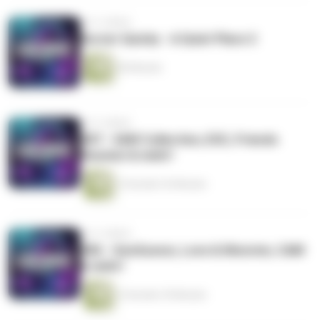
vor 5 Jahren
Kurzer Quicky - A Quiet Place 2
50 Minuten
vor 5 Jahren
#87 - SAW Collection, ESC, Friends
Reunion & mehr!
2 Stunden 52 Minuten
vor 5 Jahren
#86 - GeoGuessr, Love & Monster, CAM
& mehr!
2 Stunden 39 Minuten