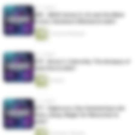
vor 5 Jahren
#80 - XBOX Series X, Ori and the Blind
Forest, Hardware Dilemma & mehr!
1 Stunde 49 Minuten
vor 5 Jahren
#79 - Borat 2, Cobra Kai, The Autopsy of
Jane Doe & mehr!
1 Minute
vor 5 Jahren
#77 - Highscore, Das Sommerhaus der
Stars, Away, Magie für Menschen &
mehr!
2 Stunden 7 Minuten