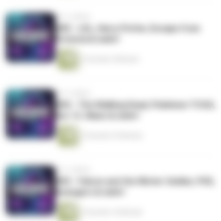
vor 5 Jahren
#85 - LOL, Harry Potter, Escape from
Pretoria & mehr!
2 Stunden 9 Minuten
vor 5 Jahren
#84 - The Walking Dead, Pokémon TCGO,
Der 12. Mann & mehr!
2 Stunden 23 Minuten
vor 5 Jahren
#83 - Falcon and the Winter Soldier, PS5,
Avengers & mehr!
2 Stunden 16 Minuten