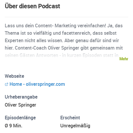
Über diesen Podcast
Lass uns dein Content- Marketing vereinfachen! Ja, das
Thema ist so vielfältig und facettenreich, dass selbst
Experten nicht alles wissen. Aber genau dafür sind wir
hier. Content-Coach Oliver Springer gibt gemeinsam mit
seinen Gästen Antworten - in kurzen Episoden statt in
Mehr
endlosen Gesprächsrunden. Wir sprechen über Themen
wie: Kanäle und FormateWie wählt man die richtigen
Webseite
Kanäle und Formate für die Zielgruppe?Welche Kanäle
Home - oliverspringer.com
und Formate sind für bestimmte Branchen oder
Zielgruppen besonders geeignet?Wie kombiniert man
Urheberangabe
verschiedene Kanäle und Formate für eine ganzheitliche
Oliver Springer
Content-Strategie?TechnologieWelche Technologien sind
für Content-Marketing relevant?Wie nutzt man neue
Episodenlänge
Erscheint
Möglichkeiten wie KI-Tools für Content-Marketing?Wie
Ø 9 Min.
Unregelmäßig
kann man mithilfe von Technologie die Erstellung,