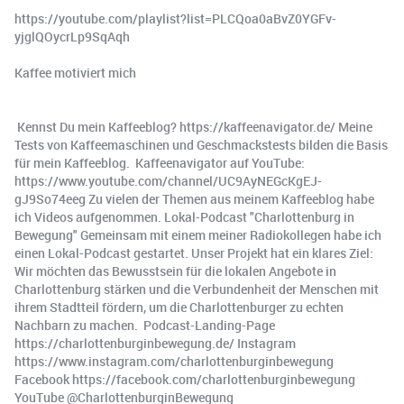
https://youtube.com/playlist?list=PLCQoa0aBvZ0YGFv-
yjglQOycrLp9SqAqh
Kaffee motiviert mich
️ Kennst Du mein Kaffeeblog? https://kaffeenavigator.de/ Meine
Tests von Kaffeemaschinen und Geschmackstests bilden die Basis
für mein Kaffeeblog. ️ Kaffeenavigator auf YouTube:
https://www.youtube.com/channel/UC9AyNEGcKgEJ-
gJ9So74eeg Zu vielen der Themen aus meinem Kaffeeblog habe
ich Videos aufgenommen. Lokal-Podcast "Charlottenburg in
Bewegung" Gemeinsam mit einem meiner Radiokollegen habe ich
einen Lokal-Podcast gestartet. Unser Projekt hat ein klares Ziel:
Wir möchten das Bewusstsein für die lokalen Angebote in
Charlottenburg stärken und die Verbundenheit der Menschen mit
ihrem Stadtteil fördern, um die Charlottenburger zu echten
Nachbarn zu machen. ️ Podcast-Landing-Page
https://charlottenburginbewegung.de/ Instagram
https://www.instagram.com/charlottenburginbewegung
Facebook https://facebook.com/charlottenburginbewegung ️
YouTube @CharlottenburginBewegung