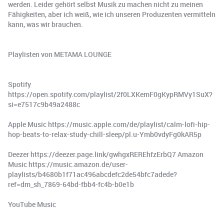
werden. Leider gehört selbst Musik zu machen nicht zu meinen
Fähigkeiten, aber ich weiß, wie ich unseren Produzenten vermitteln
kann, was wir brauchen.
Playlisten von METAMA LOUNGE
Spotify
https://open.spotify.com/playlist/2f0LXKemF0gKypRMVy1SuX?
si=e7517c9b49a2488c
Apple Music https://music.apple.com/de/playlist/calm-lofi-hip-
hop-beats-to-relax-study-chill-sleep/pl.u-Ymb0vdyFg0kAR5p
Deezer https://deezer.page.link/gwhgxREREhfzErbQ7 Amazon
Music https://music.amazon.de/user-
playlists/b4680b1f71ac496abcdefc2de54bfc7adede?
ref=dm_sh_7869-64bd-fbb4-fc4b-b0e1b
YouTube Music