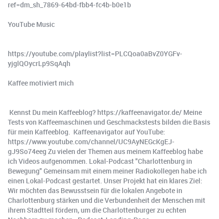
ref=dm_sh_7869-64bd-fbb4-fc4b-b0e1b
YouTube Music
https://youtube.com/playlist?list=PLCQoa0aBvZ0YGFv-
yjglQOycrLp9SqAqh
Kaffee motiviert mich
️ Kennst Du mein Kaffeeblog? https://kaffeenavigator.de/ Meine
Tests von Kaffeemaschinen und Geschmackstests bilden die Basis
für mein Kaffeeblog. ️ Kaffeenavigator auf YouTube:
https://www.youtube.com/channel/UC9AyNEGcKgEJ-
gJ9So74eeg Zu vielen der Themen aus meinem Kaffeeblog habe
ich Videos aufgenommen. Lokal-Podcast "Charlottenburg in
Bewegung" Gemeinsam mit einem meiner Radiokollegen habe ich
einen Lokal-Podcast gestartet. Unser Projekt hat ein klares Ziel:
Wir möchten das Bewusstsein für die lokalen Angebote in
Charlottenburg stärken und die Verbundenheit der Menschen mit
ihrem Stadtteil fördern, um die Charlottenburger zu echten