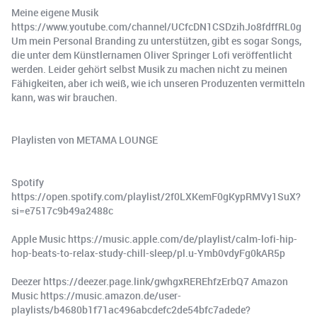
Meine eigene Musik
https://www.youtube.com/channel/UCfcDN1CSDzihJo8fdffRL0g
Um mein Personal Branding zu unterstützen, gibt es sogar Songs,
die unter dem Künstlernamen Oliver Springer Lofi veröffentlicht
werden. Leider gehört selbst Musik zu machen nicht zu meinen
Fähigkeiten, aber ich weiß, wie ich unseren Produzenten vermitteln
kann, was wir brauchen.
Playlisten von METAMA LOUNGE
Spotify
https://open.spotify.com/playlist/2f0LXKemF0gKypRMVy1SuX?
si=e7517c9b49a2488c
Apple Music https://music.apple.com/de/playlist/calm-lofi-hip-
hop-beats-to-relax-study-chill-sleep/pl.u-Ymb0vdyFg0kAR5p
Deezer https://deezer.page.link/gwhgxREREhfzErbQ7 Amazon
Music https://music.amazon.de/user-
playlists/b4680b1f71ac496abcdefc2de54bfc7adede?