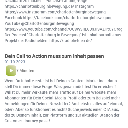
Nachbarn zu machen. ️ Podcast-Landing-Page
https://charlottenburginbewegung.de/ Instagram
https://www.instagram.com/charlottenburginbewegung
Facebook https://facebook.com/charlottenburginbewegung ️
YouTube @CharlottenburginBewegung
https://www.youtube.com/channel/UC8W9iIL6DsJi9AZHtC7Ofog
Der Podcast "Charlottenburg in Bewegung" ist Lokaljournalismus-
Projekt der Radiohelden. https://radiohelden.de/
Dein Call to Action muss zum Inhalt passen
01.10.2023
7 Minuten
Wenn Du Inhalte erstellst bei Deinem Content-Marketing - dann
stell Dir immer diese Frage: Was genau möchtest Du erreichen?
Willst Du mehr Verkäufe, mehr Traffic auf Deiner Website, mehr
Abonnenten für Dein Social-Media-Profil oder zum Beispiel mehr
Anmeldungen für Deinen Newsletter? Am liebsten alles auf einmal,
oder? Aber so funktioniert es nicht! Suche jeweils einen CTA aus,
der zu Deinem Inhalt, zur Plattform und zur aktuellen Station der
Customer-Journey passt!