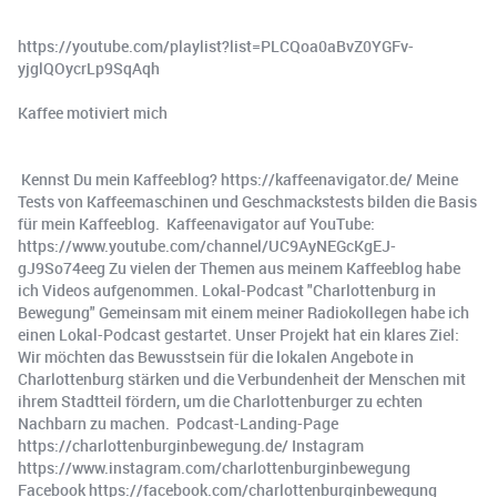
https://youtube.com/playlist?list=PLCQoa0aBvZ0YGFv-
yjglQOycrLp9SqAqh
Kaffee motiviert mich
️ Kennst Du mein Kaffeeblog? https://kaffeenavigator.de/ Meine
Tests von Kaffeemaschinen und Geschmackstests bilden die Basis
für mein Kaffeeblog. ️ Kaffeenavigator auf YouTube:
https://www.youtube.com/channel/UC9AyNEGcKgEJ-
gJ9So74eeg Zu vielen der Themen aus meinem Kaffeeblog habe
ich Videos aufgenommen. Lokal-Podcast "Charlottenburg in
Bewegung" Gemeinsam mit einem meiner Radiokollegen habe ich
einen Lokal-Podcast gestartet. Unser Projekt hat ein klares Ziel:
Wir möchten das Bewusstsein für die lokalen Angebote in
Charlottenburg stärken und die Verbundenheit der Menschen mit
ihrem Stadtteil fördern, um die Charlottenburger zu echten
Nachbarn zu machen. ️ Podcast-Landing-Page
https://charlottenburginbewegung.de/ Instagram
https://www.instagram.com/charlottenburginbewegung
Facebook https://facebook.com/charlottenburginbewegung ️