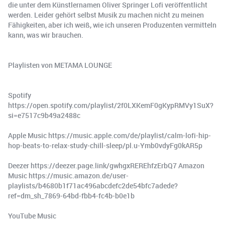
die unter dem Künstlernamen Oliver Springer Lofi veröffentlicht
werden. Leider gehört selbst Musik zu machen nicht zu meinen
Fähigkeiten, aber ich weiß, wie ich unseren Produzenten vermitteln
kann, was wir brauchen.
Playlisten von METAMA LOUNGE
Spotify
https://open.spotify.com/playlist/2f0LXKemF0gKypRMVy1SuX?
si=e7517c9b49a2488c
Apple Music https://music.apple.com/de/playlist/calm-lofi-hip-
hop-beats-to-relax-study-chill-sleep/pl.u-Ymb0vdyFg0kAR5p
Deezer https://deezer.page.link/gwhgxREREhfzErbQ7 Amazon
Music https://music.amazon.de/user-
playlists/b4680b1f71ac496abcdefc2de54bfc7adede?
ref=dm_sh_7869-64bd-fbb4-fc4b-b0e1b
YouTube Music