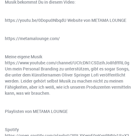
Musik bekommst Du in diesem Video:
https://youtu.be/0Dopu0NbqdU Website von METAMA LOUNGE
https://metamalounge.com/
Meine eigene Musik
https://www.youtube.com/channel/UCfcDN1CSDzihJo8fdffRL0g
Um mein Personal Branding zu unterstützen, gibt es sogar Songs,
die unter dem Künstlernamen Oliver Springer Lofi veröffentlicht
werden. Leider gehört selbst Musik zu machen nicht zu meinen
Fähigkeiten, aber ich weiß, wie ich unseren Produzenten vermitteln
kann, was wir brauchen.
Playlisten von METAMA LOUNGE
Spotify
https://open.spotify.com/playlist/2f0LXKemF0gKypRMVy1SuX?