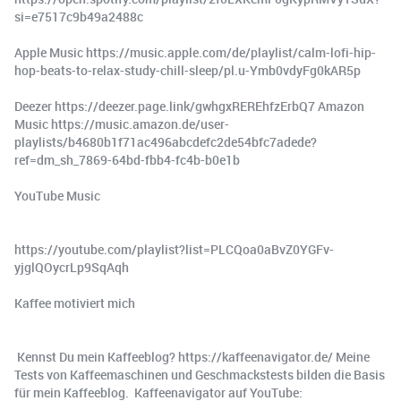
si=e7517c9b49a2488c
Apple Music https://music.apple.com/de/playlist/calm-lofi-hip-
hop-beats-to-relax-study-chill-sleep/pl.u-Ymb0vdyFg0kAR5p
Deezer https://deezer.page.link/gwhgxREREhfzErbQ7 Amazon
Music https://music.amazon.de/user-
playlists/b4680b1f71ac496abcdefc2de54bfc7adede?
ref=dm_sh_7869-64bd-fbb4-fc4b-b0e1b
YouTube Music
https://youtube.com/playlist?list=PLCQoa0aBvZ0YGFv-
yjglQOycrLp9SqAqh
Kaffee motiviert mich
️ Kennst Du mein Kaffeeblog? https://kaffeenavigator.de/ Meine
Tests von Kaffeemaschinen und Geschmackstests bilden die Basis
für mein Kaffeeblog. ️ Kaffeenavigator auf YouTube: