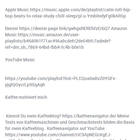
Apple Music https://music.apple.com/de/playlist/calm-lofi-hip-
hop-beats-to-relax-study-chill-sleep/pl.u-Ymb0vdyFg0kAR5p
Deezer https://deezer.page.link/gwhgxREREhfzErbQ7 Amazon
Music https://music.amazon.de/user-
playlists/b4680b1f71ac496abcdefc2de54bfc7adede?
ref=dm_sh_7869-64bd-fbb4-fc4b-b0e1b
YouTube Music
https://youtube.com/playlist?list=PLCQoa0aBvZ0YGFv-
yjglQOycrLp9SqAqh
Kaffee motiviert mich
️ Kennst Du mein Kaffeeblog? https://kaffeenavigator.de/ Meine
Tests von Kaffeemaschinen und Geschmackstests bilden die Basis
für mein Kaffeeblog. ️ Kaffeenavigator auf YouTube:
https://www.youtube.com/channel/UC9AyNEGcKgEJ-