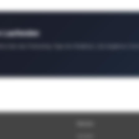
m Laufenden
ten über das Podcasting, Tipps der Redaktion, Job-Angebote, Even
Service
Newsletter