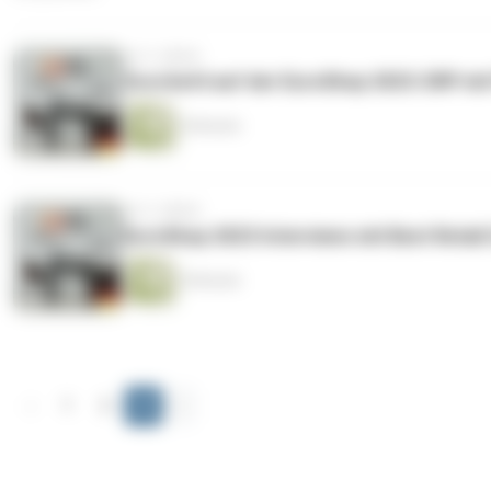
vor 2 Jahren
Zucchetti auf der EuroShop 2023: ERP mi
5 Minuten
vor 2 Jahren
EuroShop 2023 Interviews mit Best Retail
5 Minuten
‹
1
2
3
›