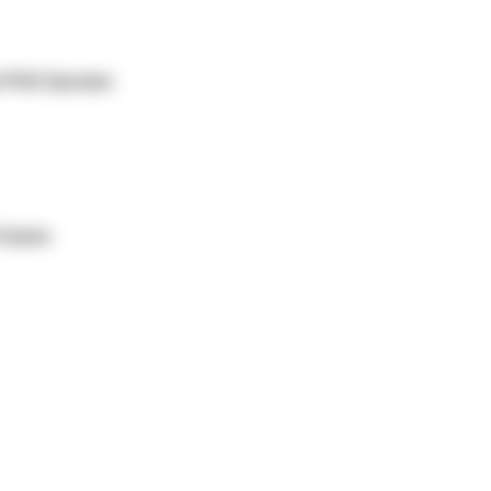
t POS System
 Cases