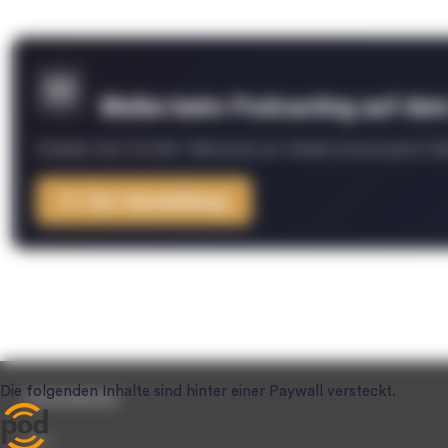
Bleibe beim Podcasting auf de
Schließe Dich 26.000+ Menschen an. Erhalte interessante Fak
Zur Anmeldung
Unternehmen
Team