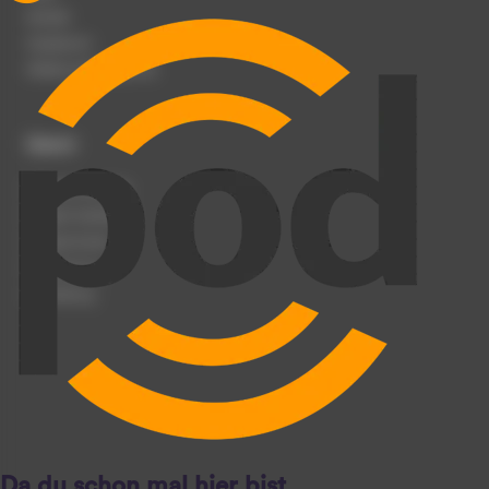
Karriere
Impressum
Werben auf podcast.de
Dienst
Podcast anmelden
Podcast hochladen
Podcast-Events
Registrierung
Anmeldung