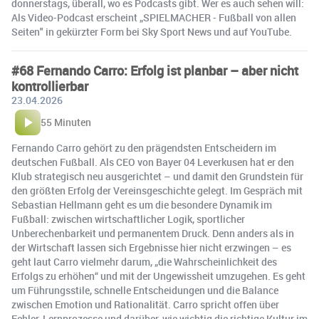
donnerstags, überall, wo es Podcasts gibt. Wer es auch sehen will:
Als Video-Podcast erscheint „SPIELMACHER - Fußball von allen
Seiten" in gekürzter Form bei Sky Sport News und auf YouTube.
#68 Fernando Carro: Erfolg ist planbar – aber nicht
kontrollierbar
23.04.2026
55 Minuten
Fernando Carro gehört zu den prägendsten Entscheidern im
deutschen Fußball. Als CEO von Bayer 04 Leverkusen hat er den
Klub strategisch neu ausgerichtet – und damit den Grundstein für
den größten Erfolg der Vereinsgeschichte gelegt. Im Gespräch mit
Sebastian Hellmann geht es um die besondere Dynamik im
Fußball: zwischen wirtschaftlicher Logik, sportlicher
Unberechenbarkeit und permanentem Druck. Denn anders als in
der Wirtschaft lassen sich Ergebnisse hier nicht erzwingen – es
geht laut Carro vielmehr darum, „die Wahrscheinlichkeit des
Erfolgs zu erhöhen“ und mit der Ungewissheit umzugehen. Es geht
um Führungsstile, schnelle Entscheidungen und die Balance
zwischen Emotion und Rationalität. Carro spricht offen über
Fehler, Lernprozesse und darüber, wie wichtig die richtige Kultur im