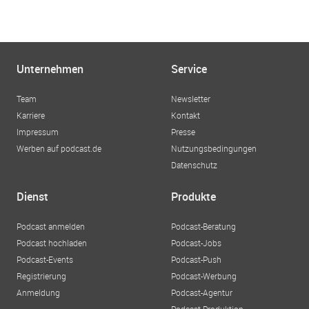
Unternehmen
Service
Team
Newsletter
Karriere
Kontakt
Impressum
Presse
Werben auf podcast.de
Nutzungsbedingungen
Datenschutz
Dienst
Produkte
Podcast anmelden
Podcast-Beratung
Podcast hochladen
Podcast-Jobs
Podcast-Events
Podcast-Push
Registrierung
Podcast-Werbung
Anmeldung
Podcast-Agentur
Podcast-Produktion