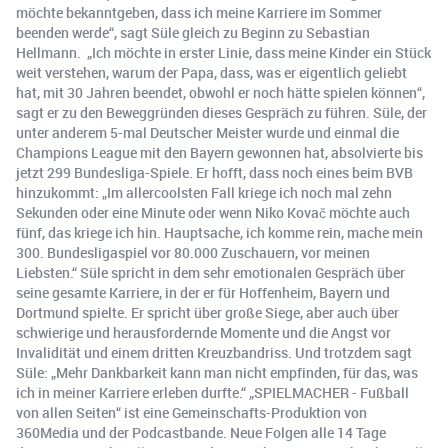
möchte bekanntgeben, dass ich meine Karriere im Sommer
beenden werde“, sagt Süle gleich zu Beginn zu Sebastian
Hellmann. „Ich möchte in erster Linie, dass meine Kinder ein Stück
weit verstehen, warum der Papa, dass, was er eigentlich geliebt
hat, mit 30 Jahren beendet, obwohl er noch hätte spielen können“,
sagt er zu den Beweggründen dieses Gespräch zu führen. Süle, der
unter anderem 5-mal Deutscher Meister wurde und einmal die
Champions League mit den Bayern gewonnen hat, absolvierte bis
jetzt 299 Bundesliga-Spiele. Er hofft, dass noch eines beim BVB
hinzukommt: „Im allercoolsten Fall kriege ich noch mal zehn
Sekunden oder eine Minute oder wenn Niko Kovač möchte auch
fünf, das kriege ich hin. Hauptsache, ich komme rein, mache mein
300. Bundesligaspiel vor 80.000 Zuschauern, vor meinen
Liebsten.“ Süle spricht in dem sehr emotionalen Gespräch über
seine gesamte Karriere, in der er für Hoffenheim, Bayern und
Dortmund spielte. Er spricht über große Siege, aber auch über
schwierige und herausfordernde Momente und die Angst vor
Invalidität und einem dritten Kreuzbandriss. Und trotzdem sagt
Süle: „Mehr Dankbarkeit kann man nicht empfinden, für das, was
ich in meiner Karriere erleben durfte.“ „SPIELMACHER - Fußball
von allen Seiten“ ist eine Gemeinschafts-Produktion von
360Media und der Podcastbande. Neue Folgen alle 14 Tage