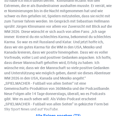
So habe ich mich davon befreit.“ Klinsmann erzählt von den
Extremen, die er als Bundestrainer aushalten musste. Er verrät, wie
er Nominierungen bis in die Nacht mitgenommen hat und wie
schwer es ihm gefallen ist, Spielern mitzuteilen, dass sie nicht mit
zum Turnier fahren werden. Im Gespräch mit Sebastian Hellmann
sprüht Jürgen Klinsmann vor allem vor Zuversicht mit Blick auf die
WM 2026. Diese wünscht er sich auch von allen Fans: „Ich sage
immer: Kreierst du ein schlechtes Karma, bekommst du schlechtes
Karma. So war es mit Russland und Katar. Und jetzt hoffe ich,
dass wir ein gutes Karma für die WM in den USA, Mexiko und
Kanada kreieren, dass wir positiv hineingehen. Dass wir es voller
Vorfreude, voller Lust und positiver Gedanken anpacken. Ich hoffe,
dass dieser Mannschaft geholfen wird, Erfolg zu haben. Ich
wünsche mir, dass wir der Mannschaft so viele positive Gedanken
und Unterstützung wie möglich geben, damit sie dieses Abenteuer
WM 2026 in den USA, Kanada und Mexiko angeht.“
„SPIELMACHER - Fußball von allen Seiten“ ist eine
Gemeinschafts-Produktion von 360Media und der Podcastbande.
Neue Folgen alle 14 Tage donnerstags, überall, wo es Podcasts
gibt. Wer es auch sehen will: Als Video-Podcast erscheint
„SPIELMACHER - Fußball von allen Seiten" in gekürzter Form bei
Sky Sport News und auf YouTube.
Alle Folgen ansehen (73)