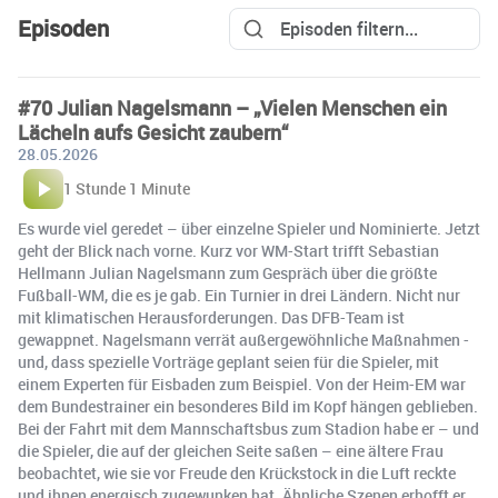
Episoden
#70 Julian Nagelsmann – „Vielen Menschen ein
Lächeln aufs Gesicht zaubern“
28.05.2026
1 Stunde 1 Minute
Es wurde viel geredet – über einzelne Spieler und Nominierte. Jetzt
geht der Blick nach vorne. Kurz vor WM-Start trifft Sebastian
Hellmann Julian Nagelsmann zum Gespräch über die größte
Fußball-WM, die es je gab. Ein Turnier in drei Ländern. Nicht nur
mit klimatischen Herausforderungen. Das DFB-Team ist
gewappnet. Nagelsmann verrät außergewöhnliche Maßnahmen -
und, dass spezielle Vorträge geplant seien für die Spieler, mit
einem Experten für Eisbaden zum Beispiel. Von der Heim-EM war
dem Bundestrainer ein besonderes Bild im Kopf hängen geblieben.
Bei der Fahrt mit dem Mannschaftsbus zum Stadion habe er – und
die Spieler, die auf der gleichen Seite saßen – eine ältere Frau
beobachtet, wie sie vor Freude den Krückstock in die Luft reckte
und ihnen energisch zugewunken hat. Ähnliche Szenen erhofft er