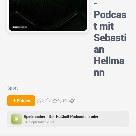
-
Podcas
t mit
Sebasti
an
Hellma
nn
Sport
0
0
Folgen
0
2
0
Spielmacher - Der Fußball-Podcast. Trailer
01. September 2023