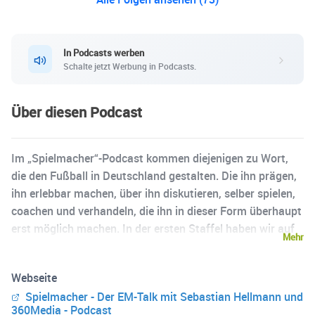
In Podcasts werben
Schalte jetzt Werbung in Podcasts.
Über diesen Podcast
Im „Spielmacher“-Podcast kommen diejenigen zu Wort,
die den Fußball in Deutschland gestalten. Die ihn prägen,
ihn erlebbar machen, über ihn diskutieren, selber spielen,
coachen und verhandeln, die ihn in dieser Form überhaupt
erst möglich machen. In der ersten Staffel haben wir auf
Mehr
die EM 2024 geschaut, den Weg hin zum Turnier im
eigenen Land begleitet und dafür mit Fußballgrößen wie
Webseite
Rudi Völler, Lothar Matthäus, Jogi Löw und Aki Watzke
Spielmacher - Der EM-Talk mit Sebastian Hellmann und
gesprochen. Aber auch der Bundeskanzler war zu Gast –
360Media - Podcast