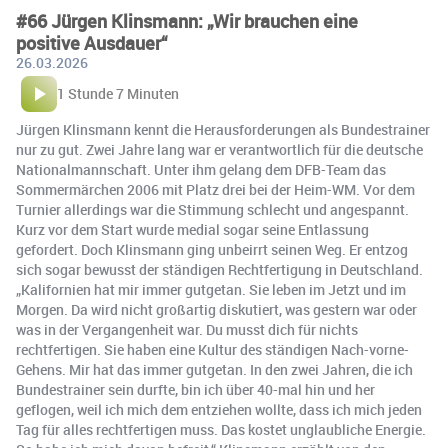
#66 Jürgen Klinsmann: „Wir brauchen eine
positive Ausdauer“
26.03.2026
1 Stunde 7 Minuten
Jürgen Klinsmann kennt die Herausforderungen als Bundestrainer
nur zu gut. Zwei Jahre lang war er verantwortlich für die deutsche
Nationalmannschaft. Unter ihm gelang dem DFB-Team das
Sommermärchen 2006 mit Platz drei bei der Heim-WM. Vor dem
Turnier allerdings war die Stimmung schlecht und angespannt.
Kurz vor dem Start wurde medial sogar seine Entlassung
gefordert. Doch Klinsmann ging unbeirrt seinen Weg. Er entzog
sich sogar bewusst der ständigen Rechtfertigung in Deutschland.
„Kalifornien hat mir immer gutgetan. Sie leben im Jetzt und im
Morgen. Da wird nicht großartig diskutiert, was gestern war oder
was in der Vergangenheit war. Du musst dich für nichts
rechtfertigen. Sie haben eine Kultur des ständigen Nach-vorne-
Gehens. Mir hat das immer gutgetan. In den zwei Jahren, die ich
Bundestrainer sein durfte, bin ich über 40-mal hin und her
geflogen, weil ich mich dem entziehen wollte, dass ich mich jeden
Tag für alles rechtfertigen muss. Das kostet unglaubliche Energie.