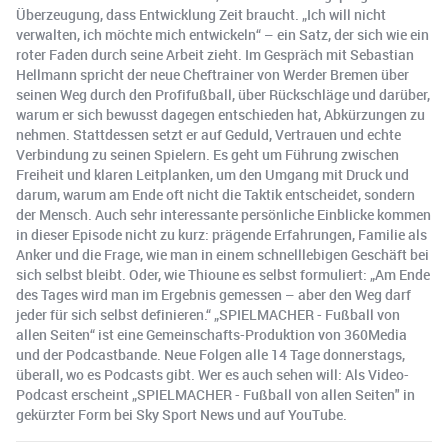
Überzeugung, dass Entwicklung Zeit braucht. „Ich will nicht
verwalten, ich möchte mich entwickeln“ – ein Satz, der sich wie ein
roter Faden durch seine Arbeit zieht. Im Gespräch mit Sebastian
Hellmann spricht der neue Cheftrainer von Werder Bremen über
seinen Weg durch den Profifußball, über Rückschläge und darüber,
warum er sich bewusst dagegen entschieden hat, Abkürzungen zu
nehmen. Stattdessen setzt er auf Geduld, Vertrauen und echte
Verbindung zu seinen Spielern. Es geht um Führung zwischen
Freiheit und klaren Leitplanken, um den Umgang mit Druck und
darum, warum am Ende oft nicht die Taktik entscheidet, sondern
der Mensch. Auch sehr interessante persönliche Einblicke kommen
in dieser Episode nicht zu kurz: prägende Erfahrungen, Familie als
Anker und die Frage, wie man in einem schnelllebigen Geschäft bei
sich selbst bleibt. Oder, wie Thioune es selbst formuliert: „Am Ende
des Tages wird man im Ergebnis gemessen – aber den Weg darf
jeder für sich selbst definieren.“ „SPIELMACHER - Fußball von
allen Seiten“ ist eine Gemeinschafts-Produktion von 360Media
und der Podcastbande. Neue Folgen alle 14 Tage donnerstags,
überall, wo es Podcasts gibt. Wer es auch sehen will: Als Video-
Podcast erscheint „SPIELMACHER - Fußball von allen Seiten" in
gekürzter Form bei Sky Sport News und auf YouTube.