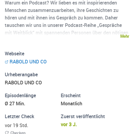
Warum ein Podcast? Wir lieben es mit inspirierenden
Menschen zusammenzuarbeiten, ihre Geschichten zu
hören und mit ihnen ins Gespräch zu kommen. Daher
tauschen wir uns in unserer Podcast-Reihe „Gespräche
mit Weitblick“ mit spannenden Personen über den nötigen
Mehr
Weitblick aus, den es oft braucht. Wir diskutieren über
interessante Marken und tauchen in die vielfältigen
Webseite
unternehmerischen Herausforderungen ein, denen unsere
RABOLD UND CO
Gäste gegenüberstehen. Die kurzweiligen Gespräche
inspirieren, denn jede Episode ist einzigartig. Gute
Urheberangabe
Unterhaltung beim Zuhören!
RABOLD UND CO
Episodenlänge
Erscheint
Ø 27 Min.
Monatlich
Letzter Check
Zuerst veröffentlicht
vor 3 J.
vor 19 Std.
Checken