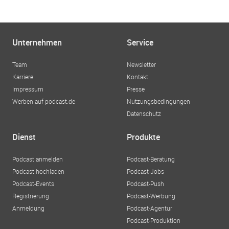
Unternehmen
Service
Team
Newsletter
Karriere
Kontakt
Impressum
Presse
Werben auf podcast.de
Nutzungsbedingungen
Datenschutz
Dienst
Produkte
Podcast anmelden
Podcast-Beratung
Podcast hochladen
Podcast-Jobs
Podcast-Events
Podcast-Push
Registrierung
Podcast-Werbung
Anmeldung
Podcast-Agentur
Podcast-Produktion