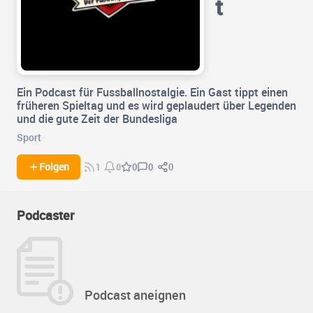
t
Ein Podcast für Fussballnostalgie. Ein Gast tippt einen
früheren Spieltag und es wird geplaudert über Legenden
und die gute Zeit der Bundesliga
Sport
0
0
Folgen
0
1
0
Podcaster
Podcast aneignen