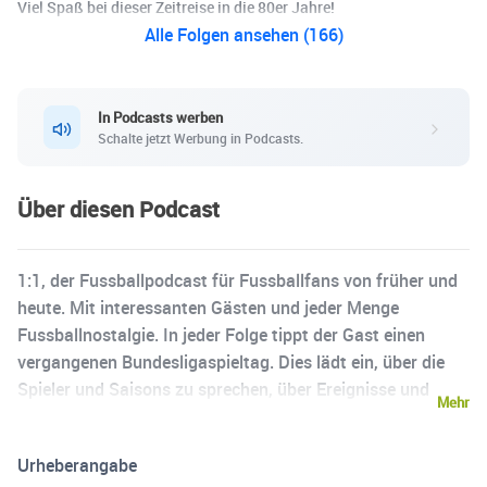
Viel Spaß bei dieser Zeitreise in die 80er Jahre!
Alle Folgen ansehen (166)
In Podcasts werben
Schalte jetzt Werbung in Podcasts.
Über diesen Podcast
1:1, der Fussballpodcast für Fussballfans von früher und
heute. Mit interessanten Gästen und jeder Menge
Fussballnostalgie. In jeder Folge tippt der Gast einen
vergangenen Bundesligaspieltag. Dies lädt ein, über die
Spieler und Saisons zu sprechen, über Ereignisse und
Mehr
Vereine. Es wird viel geplaudert über Legenden der
Bundesliga und vergangene Spielzeiten. Ausserdem
Urheberangabe
erzählt im ersten Teil jeder Folge der Gast seine