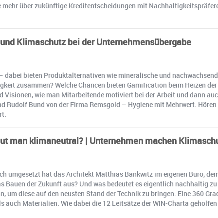
Sie mehr über zukünftige Kreditentscheidungen mit Nachhaltigkeitspräf
und Klimaschutz bei der Unternehmensübergabe
 – dabei bieten Produktalternativen wie mineralische und nachwachsen
keit zusammen? Welche Chancen bieten Gamification beim Heizen der B
 Visionen, wie man Mitarbeitende motiviert bei der Arbeit und dann au
 Rudolf Bund von der Firma Remsgold – Hygiene mit Mehrwert. Hören Sie
rt.
ut man klimaneutral? | Unternehmen machen Klimasch
ich umgesetzt hat das Architekt Matthias Bankwitz im eigenen Büro, de
Bauen der Zukunft aus? Und was bedeutet es eigentlich nachhaltig zu
, um diese auf den neusten Stand der Technik zu bringen. Eine 360 Gra
uch Materialien. Wie dabei die 12 Leitsätze der WIN-Charta geholfen 