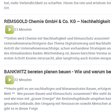
hat, mehr Verbindlichkeit zu schaffen. Hören Sie rein und erfahren 
Ort.
REMSGOLD Chemie GmbH & Co. KG – Nachhaltigkeit 
23 Minuten
**Selten wird Chemie mit Nachhaltigkeit und Klimaschutz assoziiert
Unternehmensnachfolgerin das Thema Digitalisierung und Nachhaltig
Antritt der Unternehmensnachfolge, schon vorhandene Strategien und
des Klimabündnis Baden-Württemberg ist, davon berichten Verena und
ersten Schritt Kosten verursacht, aber langfristig auch Kosten einspa
BANKWITZ beraten planen bauen - Wie und warum ba
22 Minuten
**Heute geht es um nachhaltiges und klimaneutrales Bauen, erfolgre
Welt.** Wie passen Bauen und Klimaschutz zusammen? Wie sieht das 
und wie man mit „grauer Energie“ der Bestandsgebäude umgehen kann
gesundes Gebäude, den Umgang mit Ressourcen sowohl Menschen als a
gibt es in dieser Folge.