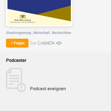
Staatsregierung
,
Wirtschaft
,
Nachrichten
0
0
Folgen
0
0
0
Podcaster
Podcast aneignen