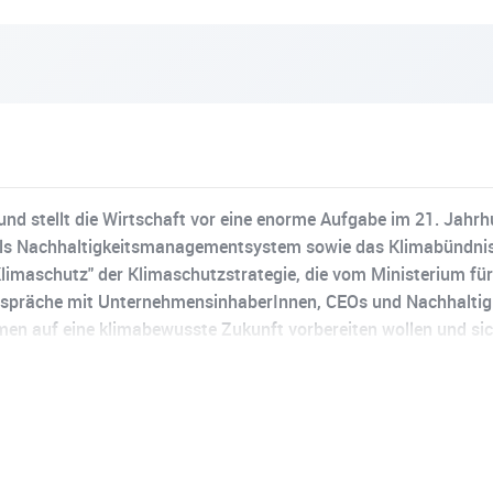
e und stellt die Wirtschaft vor eine enorme Aufgabe im 21. Ja
 als Nachhaltigkeitsmanagementsystem sowie das Klimabündni
imaschutz" der Klimaschutzstrategie, die vom Ministerium fü
spräche mit UnternehmensinhaberInnen, CEOs und Nachhaltigke
ehmen auf eine klimabewusste Zukunft vorbereiten wollen und si
enen Branchen darüber, wie sie ihre Klimaschutzziele umsetze
rgiesparinitiativen oder das Einbinden der Belegschaft geht 
nd wir möchten genau das in unserem Podcast vermitteln. Meh
-nachhaltig