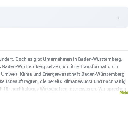
hrhundert. Doch es gibt Unternehmen in Baden-Württemberg,
s Baden-Württemberg setzen, um ihre Transformation in
r Umwelt, Klima und Energiewirtschaft Baden-Württemberg
itsbeauftragten, die bereits klimabewusst und nachhaltig
ch für nachhaltiges Wirtschaften interessieren. Wir sprechen
Mehr
n und welche Herausforderungen dabei auftreten. Ob es um
- unternehmerischer Klimaschutz ist facettenreich. Dabei
r Informationen finden Sie unter: