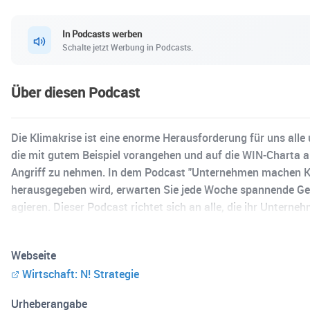
In Podcasts werben
Schalte jetzt Werbung in Podcasts.
Über diesen Podcast
Die Klimakrise ist eine enorme Herausforderung für uns all
die mit gutem Beispiel vorangehen und auf die WIN-Charta
Angriff zu nehmen. In dem Podcast "Unternehmen machen Kl
herausgegeben wird, erwarten Sie jede Woche spannende Ge
agieren. Dieser Podcast richtet sich an alle, die ihr Untern
mit Unternehmen unterschiedlicher Größe und aus verschied
Ressourcenschonung, moderne Heiz- und Lüftungsanlagen, Ene
Webseite
unterstützt das Land Baden-Württemberg die Unternehmen u
Wirtschaft: N! Strategie
https://www.nachhaltigkeitsstrategie.de/wirtschaft-handelt
Urheberangabe