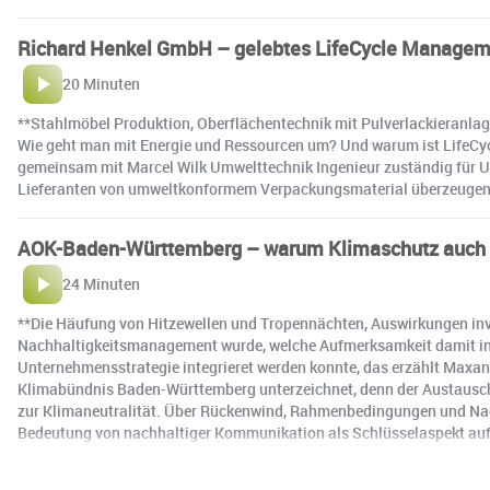
Richard Henkel GmbH – gelebtes LifeCycle Managem
20 Minuten
**Stahlmöbel Produktion, Oberflächentechnik mit Pulverlackieranlag
Wie geht man mit Energie und Ressourcen um? Und warum ist LifeCyc
gemeinsam mit Marcel Wilk Umwelttechnik Ingenieur zuständig für Umwe
Lieferanten von umweltkonformem Verpackungsmaterial überzeugen kann
AOK-Baden-Württemberg – warum Klimaschutz auch G
24 Minuten
**Die Häufung von Hitzewellen und Tropennächten, Auswirkungen inva
Nachhaltigkeitsmanagement wurde, welche Aufmerksamkeit damit in a
Unternehmensstrategie integrieret werden konnte, das erzählt Maxan
Klimabündnis Baden-Württemberg unterzeichnet, denn der Austausch m
zur Klimaneutralität. Über Rückenwind, Rahmenbedingungen und Nachha
Bedeutung von nachhaltiger Kommunikation als Schlüsselaspekt auf