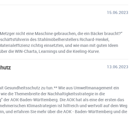
15.06.2023
Metzger nicht eine Maschine gebrauchen, die ein Bäcker braucht?“
chäftsführerin des Stahlmöbelherstellers Richard-Henkel,
terialeffizienz richtig einsetzten, und wie man mit guten Ideen
über die WIN-Charta, Learnings und die Keeling-Kurve.
chutz
13.06.2023
e mit Gesundheitsschutz zu tun.** Wie aus Umweltmanagement ein
e die Themenbreite der Nachhaltigkeitsstrategie in die
g" der AOK-Baden-Württemberg. Die AOK hat als eine der ersten das
ehmerischen Klimastrategien ist hilfreich und wertvoll auf dem Weg
ein, und erfahren Sie mehr über die AOK - Baden-Württemberg und die