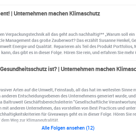
ent! | Unternehmen machen Klimaschutz
en Verpackungstechnik all das geht auch nachhaltig!** „Warum soll ein 
le Management das große Zauberwort? Das erzählt Susanne Henkel, Ges
lt Energie und Qualität. Reparieren als Teil des Produkt Portfolios, Ma
, das gibt es in dieser Folge. Hören Sie rein, und erfahren Sie mehr 
esundheitsschutz ist? | Unternehmen machen Klimas
siver Arten auf die Umwelt, Feinstaub, all das hat im weitesten Sinn
nderen Entscheidungsebenen des Unternehmens generiert wurde, und wi
a Baltruweit Geschäftsbereichsleiterin "Gesellschaftliche Verantwortun
it anderen Unternehmen, das vorstellen von Best Practices und untern
ltigkeitskriterien für Giveaways geht es in dieser Folge. Hören Sie r
 dem Weg zur Klimaneutralität.
Alle Folgen ansehen (12)