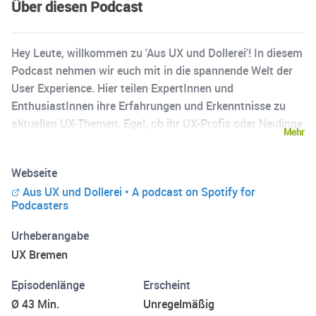
Über diesen Podcast
Hey Leute, willkommen zu 'Aus UX und Dollerei'! In diesem
Podcast nehmen wir euch mit in die spannende Welt der
User Experience. Hier teilen ExpertInnen und
EnthusiastInnen ihre Erfahrungen und Erkenntnisse zu
aktuellen UX-Themen. Egal, ob ihr UX-Profis oder Neulinge
Mehr
seid, in unseren Episoden bekommt ihr wertvolles Wissen
und praktische Tipps. Wir machen komplexe Themen
Webseite
greifbar und präsentieren sie in unterhaltsamer und
Aus UX und Dollerei • A podcast on Spotify for
verständlicher Weise. Lasst uns gemeinsam die Welt der
Podcasters
UX erkunden und bessere digitale Produkte gestalten.
Urheberangabe
UX Bremen
Episodenlänge
Erscheint
Ø 43 Min.
Unregelmäßig