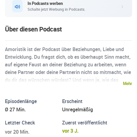
In Podcasts werben
Schalte jetzt Werbung in Podcasts.
Über diesen Podcast
Amoristik ist der Podcast über Beziehungen, Liebe und
Entwicklung. Du fragst dich, ob es überhaupt Sinn macht,
auf eigene Faust an deiner Beziehung zu arbeiten, wenn
deine Partner oder deine Partnerin nicht so mitmacht, wie
du dir das wünschen würdest? Und wenn ja, wie das
Mehr
gehen kann? Hier bekommst du alle zwei Wochen
dienstags neue Inspirationen und Antworten bzw. die
Episodenlänge
Erscheint
passenden Fragen. Wir, Alexandra Marko-Hinteregger und
Ø 27 Min.
Unregelmäßig
Tina Rosenberger, sprechen über unsere beruflichen und
persönlichen Erfahrungen, wie Beziehungsprobleme und -
Letzter Check
Zuerst veröffentlicht
krisen so transformiert werden können, dass daraus
vor 3 J.
vor 20 Min.
persönliche Entwicklung hin zu mehr Glück und