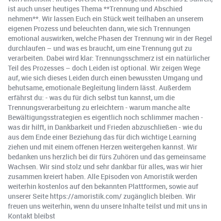
ist auch unser heutiges Thema **Trennung und Abschied
nehmen**. Wir lassen Euch ein Stück weit teilhaben an unserem
eigenen Prozess und beleuchten dann, wie sich Trennungen
emotional auswirken, welche Phasen der Trennung wir in der Regel
durchlaufen – und was es braucht, um eine Trennung gut zu
verarbeiten. Dabei wird klar: Trennungsschmerz ist ein natürlicher
Teil des Prozesses – doch Leiden ist optional. Wir zeigen Wege
auf, wie sich dieses Leiden durch einen bewussten Umgang und
behutsame, emotionale Begleitung lindern lässt. Außerdem
erfährst du: - was du für dich selbst tun kannst, um die
Trennungsverarbeitung zu erleichtern - warum manche alte
Bewältigungsstrategien es eigentlich noch schlimmer machen -
was dir hilft, in Dankbarkeit und Frieden abzuschließen - wie du
aus dem Ende einer Beziehung das für dich wichtige Learning
ziehen und mit einem offenen Herzen weitergehen kannst. Wir
bedanken uns herzlich bei dir fürs Zuhören und das gemeinsame
Wachsen. Wir sind stolz und sehr dankbar für alles, was wir hier
zusammen kreiert haben. Alle Episoden von Amoristik werden
weiterhin kostenlos auf den bekannten Plattformen, sowie auf
unserer Seite https://amoristik.com/ zugänglich bleiben. Wir
freuen uns weiterhin, wenn du unsere Inhalte teilst und mit uns in
Kontakt bleibst ️