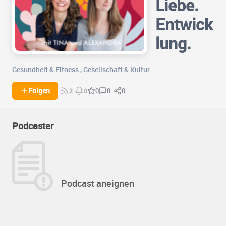
Liebe.
Entwick
lung.
Gesundheit & Fitness
,
Gesellschaft & Kultur
0
0
Folgen
0
2
0
Podcaster
Podcast aneignen