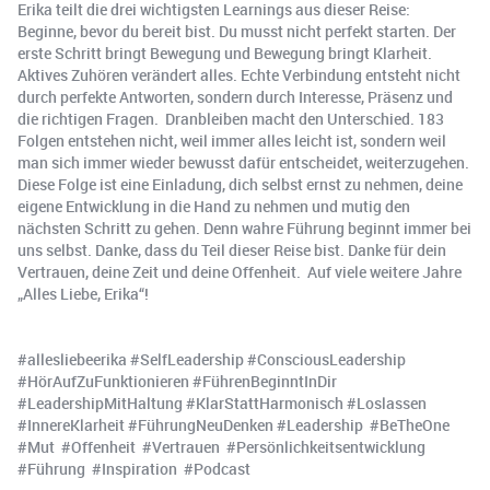
Erika teilt die drei wichtigsten Learnings aus dieser Reise: ️
Beginne, bevor du bereit bist. Du musst nicht perfekt starten. Der
erste Schritt bringt Bewegung und Bewegung bringt Klarheit. ️
Aktives Zuhören verändert alles. Echte Verbindung entsteht nicht
durch perfekte Antworten, sondern durch Interesse, Präsenz und
die richtigen Fragen. ️ Dranbleiben macht den Unterschied. 183
Folgen entstehen nicht, weil immer alles leicht ist, sondern weil
man sich immer wieder bewusst dafür entscheidet, weiterzugehen.
Diese Folge ist eine Einladung, dich selbst ernst zu nehmen, deine
eigene Entwicklung in die Hand zu nehmen und mutig den
nächsten Schritt zu gehen. Denn wahre Führung beginnt immer bei
uns selbst. Danke, dass du Teil dieser Reise bist. Danke für dein
Vertrauen, deine Zeit und deine Offenheit. Auf viele weitere Jahre
„Alles Liebe, Erika“! ️
#allesliebeerika #SelfLeadership #ConsciousLeadership
#HörAufZuFunktionieren #FührenBeginntInDir
#LeadershipMitHaltung #KlarStattHarmonisch #Loslassen
#InnereKlarheit #FührungNeuDenken #Leadership #BeTheOne
#Mut #Offenheit #Vertrauen #Persönlichkeitsentwicklung
#Führung #Inspiration #Podcast