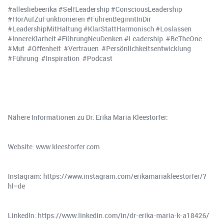
#allesliebeerika #SelfLeadership #ConsciousLeadership
#HörAufZuFunktionieren #FührenBeginntInDir
#LeadershipMitHaltung #KlarStattHarmonisch #Loslassen
#InnereKlarheit #FührungNeuDenken #Leadership #BeTheOne
#Mut #Offenheit #Vertrauen #Persönlichkeitsentwicklung
#Führung #Inspiration #Podcast
Nähere Informationen zu Dr. Erika Maria Kleestorfer:
Website: www.kleestorfer.com
Instagram: https://www.instagram.com/erikamariakleestorfer/?
hl=de
LinkedIn: https://www.linkedin.com/in/dr-erika-maria-k-a18426/