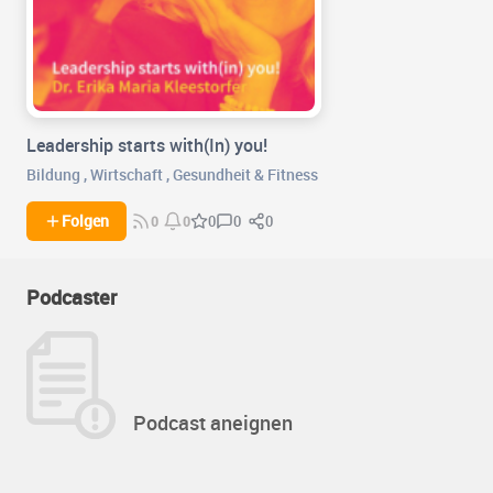
Leadership starts with(In) you!
Bildung
,
Wirtschaft
,
Gesundheit & Fitness
0
0
Folgen
0
0
0
Podcaster
Podcast aneignen