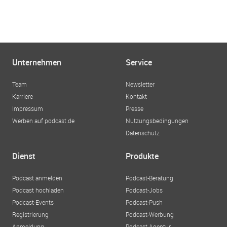
Unternehmen
Service
Team
Newsletter
Karriere
Kontakt
Impressum
Presse
Werben auf podcast.de
Nutzungsbedingungen
Datenschutz
Dienst
Produkte
Podcast anmelden
Podcast-Beratung
Podcast hochladen
Podcast-Jobs
Podcast-Events
Podcast-Push
Registrierung
Podcast-Werbung
Anmeldung
Podcast-Agentur