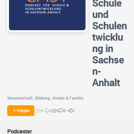
Schule
und
Schulen
twicklu
ng in
Sachse
n-
Anhalt
Wissenschaft
,
Bildung
,
Kinder & Familie
0
0
Folgen
0
0
0
Podcaster