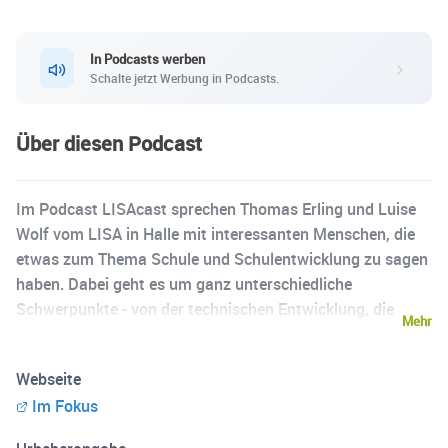
In Podcasts werben
Schalte jetzt Werbung in Podcasts.
Über diesen Podcast
Im Podcast LISAcast sprechen Thomas Erling und Luise
Wolf vom LISA in Halle mit interessanten Menschen, die
etwas zum Thema Schule und Schulentwicklung zu sagen
haben. Dabei geht es um ganz unterschiedliche
Schwerpunkte - von der technischen Entwicklung, die
Mehr
Schule betrifft bis hin zu neuen Konzepten der
Schulorganisation oder allgemeinen Entwicklungen auf
Webseite
dem Feld der Lehrer*innenbildung. Dabei richtet sich der
Im Fokus
Podcast an alle Menschen, die irgendwie mit Schule in
Sachsen-Anhalt zu tun haben oder einfach nur an