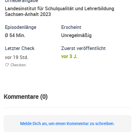
Urheberangabe
Schulthemen interessiert sind - aus welchen Gründen
Landesinstitut für Schulqualität und Lehrerbildung
auch immer. Das LISA lädt ein zum Austausch über
Sachsen-Anhalt 2023
Schule in Sachsen-Anhalt!
Episodenlänge
Erscheint
Ø 54 Min.
Unregelmäßig
Letzter Check
Zuerst veröffentlicht
vor 3 J.
vor 19 Std.
Checken
Kommentare (0)
Melde Dich an, um einen Kommentar zu schreiben.