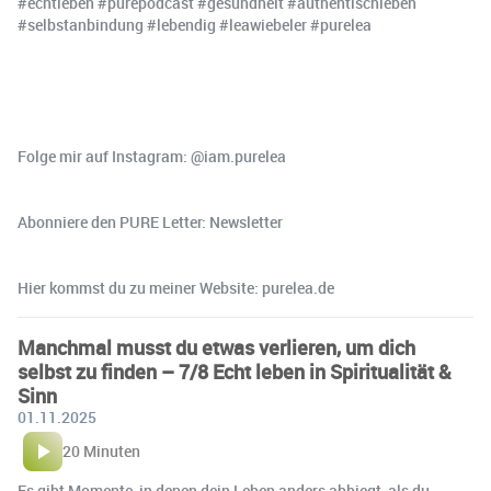
#echtleben #purepodcast #gesundheit #authentischleben
#selbstanbindung #lebendig #leawiebeler #purelea
Folge mir auf Instagram: ⁠⁠⁠⁠⁠⁠⁠⁠@iam.purelea⁠⁠⁠⁠⁠⁠⁠⁠
Abonniere den PURE Letter: ⁠⁠⁠⁠⁠⁠⁠⁠Newsletter⁠⁠⁠⁠⁠⁠⁠⁠
Hier kommst du zu meiner Website: ⁠⁠⁠⁠⁠⁠⁠⁠purelea.de⁠⁠
Manchmal musst du etwas verlieren, um dich
selbst zu finden – 7/8 Echt leben in Spiritualität &
Sinn
01.11.2025
20 Minuten
Es gibt Momente, in denen dein Leben anders abbiegt, als du