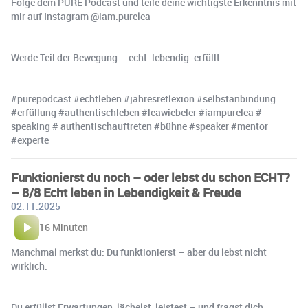
Folge dem PURE Podcast und teile deine wichtigste Erkenntnis mit
mir auf Instagram @iam.purelea
Werde Teil der Bewegung – echt. lebendig. erfüllt.
#purepodcast #echtleben #jahresreflexion #selbstanbindung
#erfüllung #authentischleben #leawiebeler #iampurelea #
speaking # authentischauftreten #bühne #speaker #mentor
#experte
Funktionierst du noch – oder lebst du schon ECHT?
– 8/8 Echt leben in Lebendigkeit & Freude
02.11.2025
16 Minuten
Manchmal merkst du: Du funktionierst – aber du lebst nicht
wirklich.
Du erfüllst Erwartungen, lächelst, leistest – und fragst dich