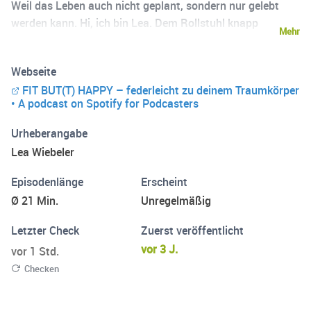
Weil das Leben auch nicht geplant, sondern nur gelebt
werden kann. Hi, ich bin Lea. Dem Rollstuhl knapp
Mehr
entkommen. Das Zuhause mehrfach verloren. Gegründet
und verkauft. Autoimmunerkrankung – tja, gibt kaum
Webseite
was, was ich noch nicht erlebt und überlebt habe. Und
FIT BUT(T) HAPPY – federleicht zu deinem Traumkörper
nicht nur das! Auch in das Leben von über 2.500
• A podcast on Spotify for Podcasters
Menschen durfte ich in echten Gesprächen hautnah
eintauchen. Das hier ist kein normaler Podcast. Du lernst
Urheberangabe
aus gelebtem Leben – von mir und meinen Gästen. Für
Lea Wiebeler
alle, die viel erreichen und dabei sie selbst bleiben wollen.
Du gehst hier raus mit dem Gefühl: Ich bin nicht allein
Episodenlänge
Erscheint
damit. Das hier ist mein Raum. Und wenn du magst, auch
Ø 21 Min.
Unregelmäßig
deiner. Welcome to the PURE life 🧡
Letzter Check
Zuerst veröffentlicht
vor 3 J.
vor 1 Std.
Checken