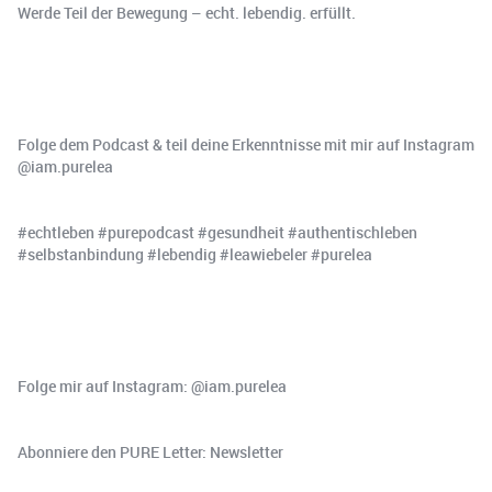
Werde Teil der Bewegung – echt. lebendig. erfüllt.
Folge dem Podcast & teil deine Erkenntnisse mit mir auf Instagram
⁠⁠⁠⁠⁠⁠@iam.purelea⁠⁠⁠⁠⁠⁠
#echtleben #purepodcast #gesundheit #authentischleben
#selbstanbindung #lebendig #leawiebeler #purelea
Folge mir auf Instagram: ⁠⁠⁠⁠⁠⁠⁠@iam.purelea⁠⁠⁠⁠⁠⁠⁠
Abonniere den PURE Letter: ⁠⁠⁠⁠⁠⁠⁠Newsletter⁠⁠⁠⁠⁠⁠⁠