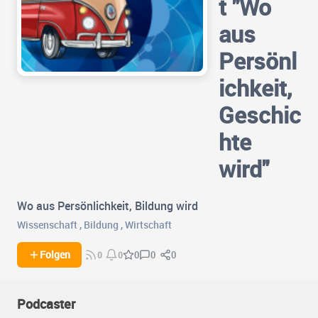
t "Wo
aus
Persönl
ichkeit,
Geschic
hte
wird"
Wo aus Persönlichkeit, Bildung wird
Wissenschaft
,
Bildung
,
Wirtschaft
0
0
Folgen
0
0
0
Podcaster