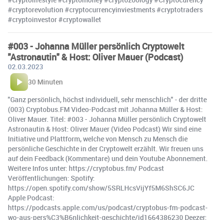
#cryptorevolution #cryptocurrencyinviestments #cryptotraders
#cryptoinvestor #cryptowallet
#003 - Johanna Müller persönlich Cryptowelt
"Astronautin" & Host: Oliver Mauer (Podcast)
02.03.2023
30 Minuten
"Ganz persönlich, höchst individuell, sehr menschlich" - der dritte
(003) Cryptobus.FM Video-Podcast mit Johanna Müller & Host:
Oliver Mauer. Titel: #003 - Johanna Müller persönlich Cryptowelt
Astronautin & Host: Oliver Mauer (Video Podcast) Wir sind eine
Initiative und Plattform, welche von Mensch zu Mensch die
persönliche Geschichte in der Cryptowelt erzählt. Wir freuen uns
auf dein Feedback (Kommentare) und dein Youtube Abonnement.
Weitere Infos unter: https://cryptobus.fm/ Podcast
Veröffentlichungen: Spotify:
https://open.spotify.com/show/5SRLHcsVijYf5M6ShSC6JC
Apple Podcast:
https://podcasts.apple.com/us/podcast/cryptobus-fm-podcast-
wo-aus-pers%C3%B6nlichkeit-geschichte/id1664386230 Deezer: