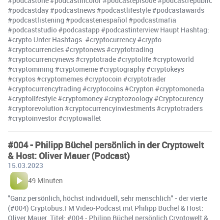
#podcastone #podcastincolor #podcastepisode #podcastrepublic
#podcastday #podcastnews #podcastlifestyle #podcastawards
#podcastlistening #podcastenespañol #podcastmafia
#podcaststudio #podcastapp #podcastinterview Haupt Hashtag:
#crypto Unter Hashtags: #cryptocurrency #crypto
#cryptocurrencies #cryptonews #cryptotrading
#cryptocurrencynews #cryptotrade #cryptolife #cryptoworld
#cryptomining #cryptomeme #cryptography #cryptokeys
#cryptos #cryptomemes #cryptocoin #cryptotrader
#cryptocurrencytrading #cryptocoins #Crypton #cryptomoneda
#cryptolifestyle #cryptomoney #cryptozoology #Cryptocurency
#cryptorevolution #cryptocurrencyinviestments #cryptotraders
#cryptoinvestor #cryptowallet
#004 - Philipp Büchel persönlich in der Cryptowelt
& Host: Oliver Mauer (Podcast)
15.03.2023
49 Minuten
"Ganz persönlich, höchst individuell, sehr menschlich" - der vierte
(#004) Cryptobus.FM Video-Podcast mit Philipp Büchel & Host:
Oliver Mauer. Titel: #004 - Philipp Büchel persönlich Cryptowelt &