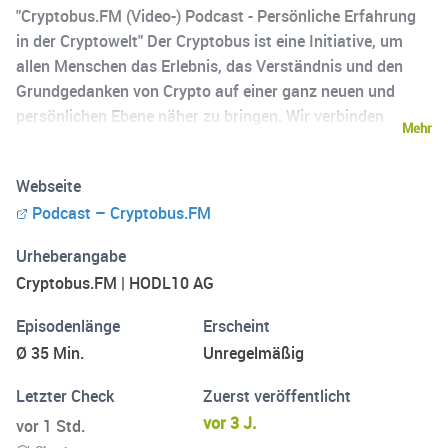
"Cryptobus.FM (Video-) Podcast - Persönliche Erfahrung
in der Cryptowelt" Der Cryptobus ist eine Initiative, um
allen Menschen das Erlebnis, das Verständnis und den
Grundgedanken von Crypto auf einer ganz neuen und
persönlichen Ebene näher zu bringen. Wir verbinden
Mehr
Moderne, Tradition und Nachhaltigkeit in einem
knallrotem Cryptobus. Wo aus Persönlichkeit, Geschichte
Webseite
wird. Im Cryptobus werden (Video-) Podcast stattfinden.
Podcast – Cryptobus.FM
Die Themen im Cryptobus Podcast umfassen ganzheitlich
die Cryptowelt, aber nicht im Blickwinkel der
Urheberangabe
Produktplatzierung, Marketingstrategien, Trading
Cryptobus.FM | HODL10 AG
Verhalten, oder Markanalysen, sondern auf der
menschlichen und persönlichen Ebene. Was kann man
Episodenlänge
Erscheint
sich darunter vorstellen? Die Themen sind vielfältig von
Ø 35 Min.
Unregelmäßig
persönlichen Erfahrungen, persönlichen Geschichten bis
hin zu persönlichen Berührungspunkte mit der
Letzter Check
Zuerst veröffentlicht
Cryptrowelt. Wir konzentrieren und fokussieren uns auf
vor 3 J.
vor 1 Std.
den Menschen. Alle (Video-) Podcasts werden auf den