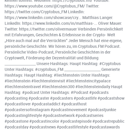
kennen solltest: Webseite: https://cryptobus.fm/ Youtube:
https://www.youtube.com/@Cryptobus_FM/ Twitter:
https://twitter.com/Cryptobus_FM LinkedIn:
https://www.linkedin.com/showcase/cry... Matthias Langer:
LinkedIn: https://www.linkedin.com/in/matthias-... Oliver Mauer:
Twitter: https://twitter.com/olivermauer Verbinden Persönlichkeit
mit Erfahrungen, Geschichten & Erlebnisse in der Crypto- Welt
„Höre auch mal auf die Verrückten“ Jeder Mensch hat eine eigene,
persönliche Geschichte. Wir hören zu, im Cryptobus.FM Podcast.
Persönliche Video-Podcast, Persönliche Geschichten in der
Cryptowelt, Förderung der Dezentralität und Bildung
__________________ Unsere Hashtags: Haupt Hashtag: #Cryptobus
Unter Hashtags: #cryptobus_FM _____________________ Generierte
Hashtags: Haupt Hashtag: #liechtenstein Unter Hashtags:
#liechtenstein #liechtensteinvisit #liechtensteincitypalace
#liechtensteintravel #liechtenstein300 #liechtensteindaily Haupt
Hashtag: #podcast Unter Hashtags: #Podcast #podcasts
#podcasting #podcaster #podcasters #podcastlife #podcastshow
#podcastlover #podcastaddict #podcasthost
#podcastersofinstagram #podcastmovement #podcastjunkie
#podcastinglifestyle #podcastnetwork #podcastseries
#podcastone #podcastincolor #podcastepisode #podcastrepublic
#podcastday #podcastnews #podcastlifestyle #podcastawards