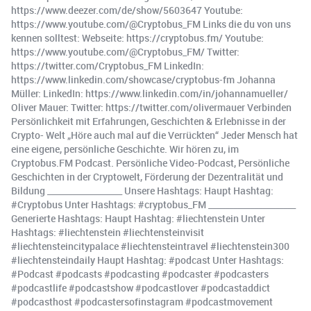
https://www.deezer.com/de/show/5603647 Youtube:
https://www.youtube.com/@Cryptobus_FM Links die du von uns
kennen solltest: Webseite: https://cryptobus.fm/ Youtube:
https://www.youtube.com/@Cryptobus_FM/ Twitter:
https://twitter.com/Cryptobus_FM LinkedIn:
https://www.linkedin.com/showcase/cryptobus-fm Johanna
Müller: LinkedIn: https://www.linkedin.com/in/johannamueller/
Oliver Mauer: Twitter: https://twitter.com/olivermauer Verbinden
Persönlichkeit mit Erfahrungen, Geschichten & Erlebnisse in der
Crypto- Welt „Höre auch mal auf die Verrückten“ Jeder Mensch hat
eine eigene, persönliche Geschichte. Wir hören zu, im
Cryptobus.FM Podcast. Persönliche Video-Podcast, Persönliche
Geschichten in der Cryptowelt, Förderung der Dezentralität und
Bildung __________________ Unsere Hashtags: Haupt Hashtag:
#Cryptobus Unter Hashtags: #cryptobus_FM _____________________
Generierte Hashtags: Haupt Hashtag: #liechtenstein Unter
Hashtags: #liechtenstein #liechtensteinvisit
#liechtensteincitypalace #liechtensteintravel #liechtenstein300
#liechtensteindaily Haupt Hashtag: #podcast Unter Hashtags:
#Podcast #podcasts #podcasting #podcaster #podcasters
#podcastlife #podcastshow #podcastlover #podcastaddict
#podcasthost #podcastersofinstagram #podcastmovement