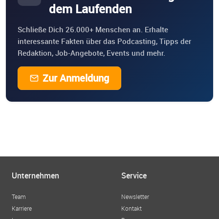
dem Laufenden
Podcast wird monatlich ausgestrahlt und veröffentlicht.
Falls Du Interesse hast ein Teil des Cryptobusses zu
Schließe Dich 26.000+ Menschen an. Erhalte
werden, schreib uns an. Wir freuen uns auf dich und
interessante Fakten über das Podcasting, Tipps der
deinen Erfahrungen "Wo aus Persönlichkeit, Geschichte
Redaktion, Job-Angebote, Events und mehr.
wird."
Zur Anmeldung
Unternehmen
Service
Team
Newsletter
Karriere
Kontakt