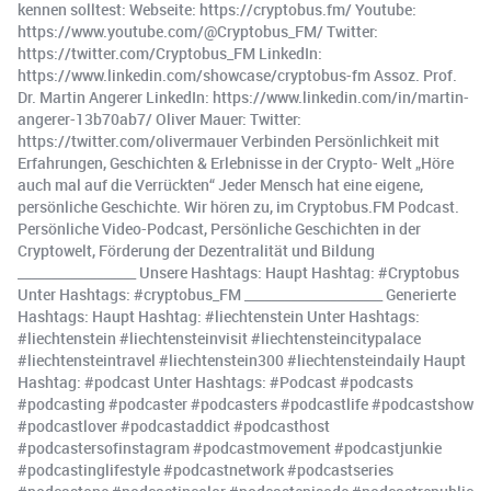
kennen solltest: Webseite: https://cryptobus.fm/ Youtube:
https://www.youtube.com/@Cryptobus_FM/ Twitter:
https://twitter.com/Cryptobus_FM LinkedIn:
https://www.linkedin.com/showcase/cryptobus-fm Assoz. Prof.
Dr. Martin Angerer LinkedIn: https://www.linkedin.com/in/martin-
angerer-13b70ab7/ Oliver Mauer: Twitter:
https://twitter.com/olivermauer Verbinden Persönlichkeit mit
Erfahrungen, Geschichten & Erlebnisse in der Crypto- Welt „Höre
auch mal auf die Verrückten“ Jeder Mensch hat eine eigene,
persönliche Geschichte. Wir hören zu, im Cryptobus.FM Podcast.
Persönliche Video-Podcast, Persönliche Geschichten in der
Cryptowelt, Förderung der Dezentralität und Bildung
__________________ Unsere Hashtags: Haupt Hashtag: #Cryptobus
Unter Hashtags: #cryptobus_FM _____________________ Generierte
Hashtags: Haupt Hashtag: #liechtenstein Unter Hashtags:
#liechtenstein #liechtensteinvisit #liechtensteincitypalace
#liechtensteintravel #liechtenstein300 #liechtensteindaily Haupt
Hashtag: #podcast Unter Hashtags: #Podcast #podcasts
#podcasting #podcaster #podcasters #podcastlife #podcastshow
#podcastlover #podcastaddict #podcasthost
#podcastersofinstagram #podcastmovement #podcastjunkie
#podcastinglifestyle #podcastnetwork #podcastseries