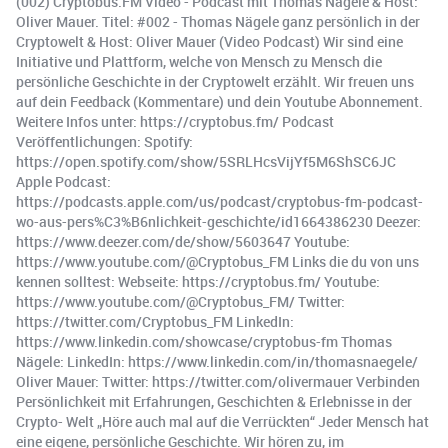
(002) Cryptobus.FM Video - Podcast mit Thomas Nägele & Host:
Oliver Mauer. Titel: #002 - Thomas Nägele ganz persönlich in der
Cryptowelt & Host: Oliver Mauer (Video Podcast) Wir sind eine
Initiative und Plattform, welche von Mensch zu Mensch die
persönliche Geschichte in der Cryptowelt erzählt. Wir freuen uns
auf dein Feedback (Kommentare) und dein Youtube Abonnement.
Weitere Infos unter: https://cryptobus.fm/ Podcast
Veröffentlichungen: Spotify:
https://open.spotify.com/show/5SRLHcsVijYf5M6ShSC6JC
Apple Podcast:
https://podcasts.apple.com/us/podcast/cryptobus-fm-podcast-
wo-aus-pers%C3%B6nlichkeit-geschichte/id1664386230 Deezer:
https://www.deezer.com/de/show/5603647 Youtube:
https://www.youtube.com/@Cryptobus_FM Links die du von uns
kennen solltest: Webseite: https://cryptobus.fm/ Youtube:
https://www.youtube.com/@Cryptobus_FM/ Twitter:
https://twitter.com/Cryptobus_FM LinkedIn:
https://www.linkedin.com/showcase/cryptobus-fm Thomas
Nägele: LinkedIn: https://www.linkedin.com/in/thomasnaegele/
Oliver Mauer: Twitter: https://twitter.com/olivermauer Verbinden
Persönlichkeit mit Erfahrungen, Geschichten & Erlebnisse in der
Crypto- Welt „Höre auch mal auf die Verrückten“ Jeder Mensch hat
eine eigene, persönliche Geschichte. Wir hören zu, im