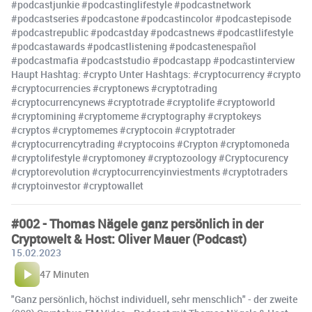
#podcastjunkie #podcastinglifestyle #podcastnetwork
#podcastseries #podcastone #podcastincolor #podcastepisode
#podcastrepublic #podcastday #podcastnews #podcastlifestyle
#podcastawards #podcastlistening #podcastenespañol
#podcastmafia #podcaststudio #podcastapp #podcastinterview
Haupt Hashtag: #crypto Unter Hashtags: #cryptocurrency #crypto
#cryptocurrencies #cryptonews #cryptotrading
#cryptocurrencynews #cryptotrade #cryptolife #cryptoworld
#cryptomining #cryptomeme #cryptography #cryptokeys
#cryptos #cryptomemes #cryptocoin #cryptotrader
#cryptocurrencytrading #cryptocoins #Crypton #cryptomoneda
#cryptolifestyle #cryptomoney #cryptozoology #Cryptocurency
#cryptorevolution #cryptocurrencyinviestments #cryptotraders
#cryptoinvestor #cryptowallet
#002 - Thomas Nägele ganz persönlich in der
Cryptowelt & Host: Oliver Mauer (Podcast)
15.02.2023
47 Minuten
"Ganz persönlich, höchst individuell, sehr menschlich" - der zweite