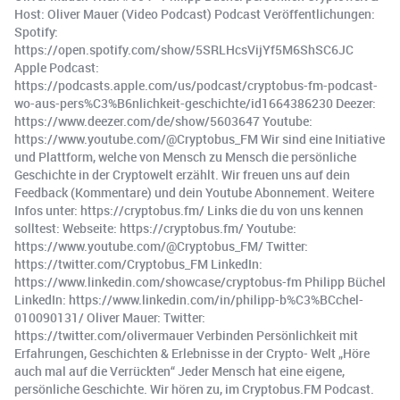
Host: Oliver Mauer (Video Podcast) Podcast Veröffentlichungen:
Spotify:
https://open.spotify.com/show/5SRLHcsVijYf5M6ShSC6JC
Apple Podcast:
https://podcasts.apple.com/us/podcast/cryptobus-fm-podcast-
wo-aus-pers%C3%B6nlichkeit-geschichte/id1664386230 Deezer:
https://www.deezer.com/de/show/5603647 Youtube:
https://www.youtube.com/@Cryptobus_FM Wir sind eine Initiative
und Plattform, welche von Mensch zu Mensch die persönliche
Geschichte in der Cryptowelt erzählt. Wir freuen uns auf dein
Feedback (Kommentare) und dein Youtube Abonnement. Weitere
Infos unter: https://cryptobus.fm/ Links die du von uns kennen
solltest: Webseite: https://cryptobus.fm/ Youtube:
https://www.youtube.com/@Cryptobus_FM/ Twitter:
https://twitter.com/Cryptobus_FM LinkedIn:
https://www.linkedin.com/showcase/cryptobus-fm Philipp Büchel
LinkedIn: https://www.linkedin.com/in/philipp-b%C3%BCchel-
010090131/ Oliver Mauer: Twitter:
https://twitter.com/olivermauer Verbinden Persönlichkeit mit
Erfahrungen, Geschichten & Erlebnisse in der Crypto- Welt „Höre
auch mal auf die Verrückten“ Jeder Mensch hat eine eigene,
persönliche Geschichte. Wir hören zu, im Cryptobus.FM Podcast.