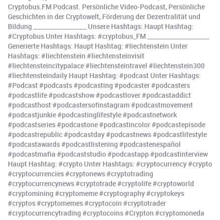
Cryptobus.FM Podcast. Persönliche Video-Podcast, Persönliche
Geschichten in der Cryptowelt, Förderung der Dezentralität und
Bildung __________________ Unsere Hashtags: Haupt Hashtag:
#Cryptobus Unter Hashtags: #cryptobus_FM _____________________
Generierte Hashtags: Haupt Hashtag: #liechtenstein Unter
Hashtags: #liechtenstein #liechtensteinvisit
#liechtensteincitypalace #liechtensteintravel #liechtenstein300
#liechtensteindaily Haupt Hashtag: #podcast Unter Hashtags:
#Podcast #podcasts #podcasting #podcaster #podcasters
#podcastlife #podcastshow #podcastlover #podcastaddict
#podcasthost #podcastersofinstagram #podcastmovement
#podcastjunkie #podcastinglifestyle #podcastnetwork
#podcastseries #podcastone #podcastincolor #podcastepisode
#podcastrepublic #podcastday #podcastnews #podcastlifestyle
#podcastawards #podcastlistening #podcastenespañol
#podcastmafia #podcaststudio #podcastapp #podcastinterview
Haupt Hashtag: #crypto Unter Hashtags: #cryptocurrency #crypto
#cryptocurrencies #cryptonews #cryptotrading
#cryptocurrencynews #cryptotrade #cryptolife #cryptoworld
#cryptomining #cryptomeme #cryptography #cryptokeys
#cryptos #cryptomemes #cryptocoin #cryptotrader
#cryptocurrencytrading #cryptocoins #Crypton #cryptomoneda