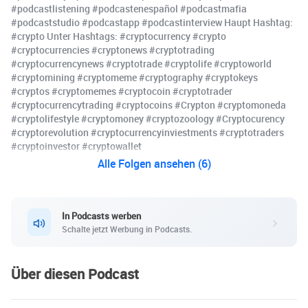
#podcastlistening #podcastenespañol #podcastmafia
#podcaststudio #podcastapp #podcastinterview Haupt Hashtag:
#crypto Unter Hashtags: #cryptocurrency #crypto
#cryptocurrencies #cryptonews #cryptotrading
#cryptocurrencynews #cryptotrade #cryptolife #cryptoworld
#cryptomining #cryptomeme #cryptography #cryptokeys
#cryptos #cryptomemes #cryptocoin #cryptotrader
#cryptocurrencytrading #cryptocoins #Crypton #cryptomoneda
#cryptolifestyle #cryptomoney #cryptozoology #Cryptocurency
#cryptorevolution #cryptocurrencyinviestments #cryptotraders
#cryptoinvestor #cryptowallet
Alle Folgen ansehen (6)
In Podcasts werben
Schalte jetzt Werbung in Podcasts.
Über diesen Podcast