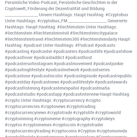
Persönliche Video-Podcast, Persönliche Geschichten in der
Cryptowelt, Förderung der Dezentralität und Bildung
__________________ Unsere Hashtags: Haupt Hashtag: #Cryptobus
Unter Hashtags: #cryptobus_FM _____________________ Generierte
Hashtags: Haupt Hashtag: #liechtenstein Unter Hashtags:
#liechtenstein #liechtensteinvisit #liechtensteincitypalace
#liechtensteintravel #liechtenstein300 #liechtensteindaily Haupt
Hashtag: #podcast Unter Hashtags: #Podcast #podcasts
#podcasting #podcaster #podcasters #podcastlife #podcastshow
#podcastlover #podcastaddict #podcasthost
#podcastersofinstagram #podcastmovement #podcastjunkie
#podcastinglifestyle #podcastnetwork #podcastseries
#podcastone #podcastincolor #podcastepisode #podcastrepublic
#podcastday #podcastnews #podcastlifestyle #podcastawards
#podcastlistening #podcastenespañol #podcastmafia
#podcaststudio #podcastapp #podcastinterview Haupt Hashtag:
#crypto Unter Hashtags: #cryptocurrency #crypto
#cryptocurrencies #cryptonews #cryptotrading
#cryptocurrencynews #cryptotrade #cryptolife #cryptoworld
#cryptomining #cryptomeme #cryptography #cryptokeys
#cryptos #cryptomemes #cryptocoin #cryptotrader
#cryptocurrencytrading #cryptocoins #Crypton #cryptomoneda
#cryptolifestyle #cryptomoney #cryptozoology #Cryptocurency