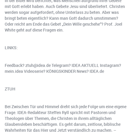
In der Bibel wird berichtet, was Menschen aufgrund ihrer Gebete
mit Gott erlebt haben. Auch Gebete Jesu sind überliefert. Christen
werden sogar aufgefordert, ohne Unterlass zu beten. Aber was
bringt beten eigentlich? Kann man Gott dadurch umstimmen?
Oder reicht am Ende das Gebet „Dein Wille geschehe“? Prof. Joel
White geht auf diese Fragen ein.
LINKS:
Feedback? ztuh@idea.de Telegram? IDEA AKTUELL Instagram?
mein.idea Videoserie? KÖNIGSKINDER News? IDEA.de
ZTUH
Bei Zwischen Tür und Himmel dreht sich jede Folge um eine eigene
Frage. IDEA-Redakteur Steffen Ryll spricht mit Pastoren und
Theologen über Themen, die Christen in ihrem alltäglichen
Glaubensleben beschäftigen. Es geht darum, zeitlose, biblische
Wahrheiten für das Hier und Jetzt verständlich zu machen. –