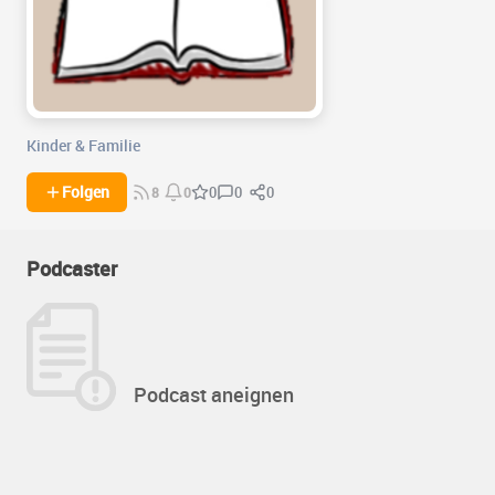
Kinder & Familie
0
0
Folgen
0
8
0
Podcaster
Podcast aneignen