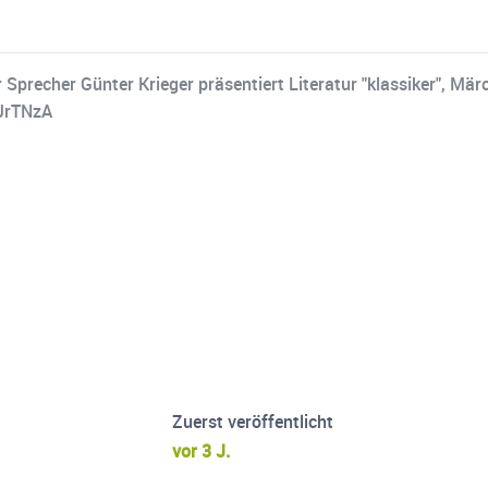
Sprecher Günter Krieger präsentiert Literatur "klassiker", Mär
JrTNzA
Zuerst veröffentlicht
vor 3 J.