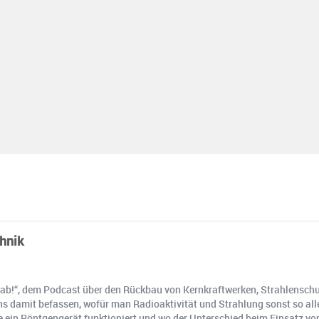
chnik
ab!“, dem Podcast über den Rückbau von Kernkraftwerken, Strahlenschutz
s damit befassen, wofür man Radioaktivität und Strahlung sonst so alle
ie ein Röntgengerät funktioniert und wo der Unterschied beim Einsatz von