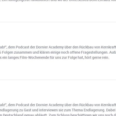
 ab!“, dem Podcast der Dornier Academy über den Rückbau von Kernkraftw
 15 Folgen zusammen und klären einige noch offene Fragestellungen. Auß
 ein langes Film-Wochenende für uns zur Folge hat, hört gerne rein.
 ab!“, dem Podcast der Dornier Academy über den Rückbau von Kernkraftw
Endlagerung zu Gast und interviewen sie zum Thema Endlagerung. Dabei 
in Deutschland genau abläuft. Zum Schluss beschäftigen wir uns noch d