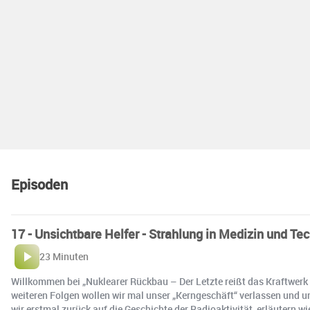
Episoden
17 - Unsichtbare Helfer - Strahlung in Medizin und Te
23 Minuten
Willkommen bei „Nuklearer Rückbau – Der Letzte reißt das Kraftwerk 
weiteren Folgen wollen wir mal unser „Kerngeschäft“ verlassen und un
wir erstmal zurück auf die Geschichte der Radioaktivität, erläutern w