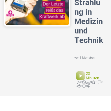
Strahlu
ng in
Medizin
und
Technik
vor 8 Monaten
23
Minuten
0
0
0
0
0
0