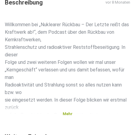
Beschreibung
vor 8 Monaten
Willkommen bei „Nuklearer Rückbau – Der Letzte reißt das
Kraftwerk ab!“, dem Podcast über den Rückbau von
Kernkraftwerken,
Strahlenschutz und radioaktiver Reststoffbeseitigung. In
dieser
Folge und zwei weiteren Folgen wollen wir mal unser
„Kerngeschäft“ verlassen und uns damit befassen, wofür
man
Radioaktivität und Strahlung sonst so alles nutzen kann
bzw. wo
sie eingesetzt werden. In dieser Folge blicken wir erstmal
zurück
Mehr
auf die Geschichte der Radioaktivität, erläutern wie ein
Röntgengerät funktioniert und wo der Unterschied beim
Einsatz von