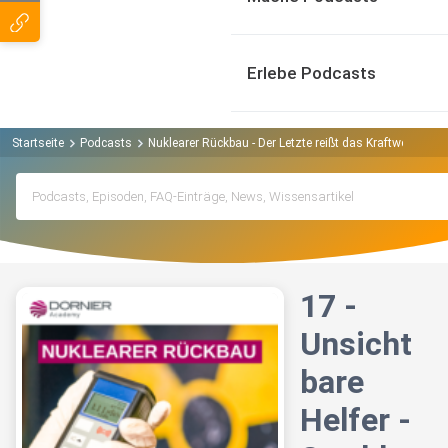
Erlebe Podcasts
Startseite
Podcasts
Nuklearer Rückbau - Der Letzte reißt das Kraftwerk ab 
17 -
Unsicht
bare
Helfer -