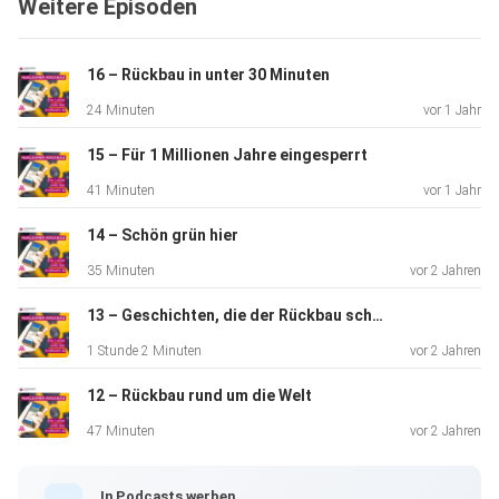
Weitere Episoden
Radioaktivität und Strahlung in der Medizin zur Kerntechnik
liegt.
16 – Rückbau in unter 30 Minuten
24 Minuten
vor 1 Jahr
#Radioaktivität #MarieCurie #Röntgen
15 – Für 1 Millionen Jahre eingesperrt
41 Minuten
vor 1 Jahr
14 – Schön grün hier
35 Minuten
vor 2 Jahren
13 – Geschichten, die der Rückbau schrieb mit PreussenElektra
1 Stunde 2 Minuten
vor 2 Jahren
12 – Rückbau rund um die Welt
47 Minuten
vor 2 Jahren
In Podcasts werben