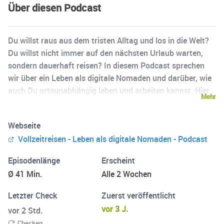
Über diesen Podcast
Du willst raus aus dem tristen Alltag und los in die Welt?
Du willst nicht immer auf den nächsten Urlaub warten,
sondern dauerhaft reisen? In diesem Podcast sprechen
wir über ein Leben als digitale Nomaden und darüber, wie
auch Du ortsunabhängig leben und arbeiten kannst. Hier
Mehr
hörst Du inspirierende Geschichten & praktische Tipps zur
Umsetzung, damit Du Deinem Traum näher kommst. Wir
Webseite
selbst verdienen unser Geld vom Laptop aus und reisen
Vollzeitreisen - Leben als digitale Nomaden - Podcast
ohne festen Wohnsitz um die Welt! Ob Backpacking in
Asien oder Vanlife in Australien - nichts ist unmöglich!
Episodenlänge
Erscheint
Hier erfährst Du alles, was Du für ein Leben auf
Ø 41 Min.
Alle 2 Wochen
Vollzeitreise brauchst!
Letzter Check
Zuerst veröffentlicht
vor 3 J.
vor 2 Std.
Checken