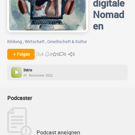
digitale
Nomad
en
Bildung
,
Wirtschaft
,
Gesellschaft & Kultur
0
0
Folgen
0
0
0
Intro
01. November 2022
Podcaster
Podcast aneignen