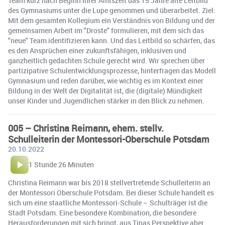
Team kurz nach Beginn ihrer Amtszeit das 15 Jahre alte Leitbild
des Gymnasiums unter die Lupe genommen und überarbeitet. Ziel:
Mit dem gesamten Kollegium ein Verständnis von Bildung und der
gemeinsamen Arbeit im "Droste" formulieren, mit dem sich das
"neue" Team identifizieren kann. Und das Leitbild so schärfen, das
es den Ansprüchen einer zukunftsfähigen, inklusiven und
ganzheitlich gedachten Schule gerecht wird. Wir sprechen über
partizipative Schulentwicklungsprozesse, hinterfragen das Modell
Gymnasium und reden darüber, wie wichtig es im Kontext einer
Bildung in der Welt der Digitalität ist, die (digitale) Mündigkeit
unser Kinder und Jugendlichen stärker in den Blick zu nehmen.
005 – Christina Reimann, ehem. stellv.
Schulleiterin der Montessori-Oberschule Potsdam
20.10.2022
1 Stunde 26 Minuten
Christina Reimann war bis 2018 stellvertretende Schulleiterin an
der Montessori Oberschule Potsdam. Bei dieser Schule handelt es
sich um eine staatliche Montessori-Schule – Schulträger ist die
Stadt Potsdam. Eine besondere Kombination, die besondere
Herausforderungen mit sich bringt, aus Tinas Perspektive aber