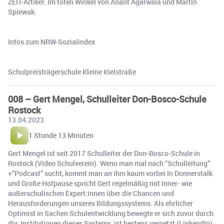
ZEIT-Artikel: Im toten Winkel von Anant Agarwala und Martin
Spiewak.
Infos zum NRW-Sozialindex ⁠⁠
Schulpreisträgerschule Kleine Kielstraße
008 – Gert Mengel, Schulleiter Don-Bosco-Schule
Rostock
13.04.2023
1 Stunde 13 Minuten
Gert Mengel ist seit 2017 Schulleiter der Don-Bosco-Schule in
Rostock (Video Schulverein). Wenn man mal nach “Schulleitung”
+“Podcast” sucht, kommt man an ihm kaum vorbei In Donnerstalk
und Große Hofpause spricht Gert regelmäßig mit inner- wie
außerschulischen Expert:innen über die Chancen und
Herausforderungen unseres Bildungssystems. Als ehrlicher
Optimist in Sachen Schulentwicklung bewegte er sich zuvor durch
div. Institutionen dieses Systems, ist bestens vernetzt (LinkendIn)