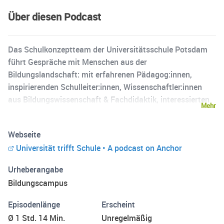
Über diesen Podcast
Das Schulkonzeptteam der Universitätsschule Potsdam
führt Gespräche mit Menschen aus der
Bildungslandschaft: mit erfahrenen Pädagog:innen,
inspirierenden Schulleiter:innen, Wissenschaftler:innen
aus Bildungswissenschaft & Fachdidaktik, interessierten
Mehr
Bildungspolitiker:innen & weiteren. Das Ziel ist es, das
Konzept für eine Universitätsschule für Brandenburg
Webseite
anzureichern & anderen Bildungsinteressierten aus der
Universität trifft Schule • A podcast on Anchor
Schullandschaft & drumherum anregende Hörerlebnisse
zu ermöglichen. In der ersten Podcast-Reihe stellen Sonja
Urheberangabe
& Florian Schulleiter:innen Fragen bzw. hören einfach zu.
Bildungscampus
Episodenlänge
Erscheint
Ø 1 Std. 14 Min.
Unregelmäßig