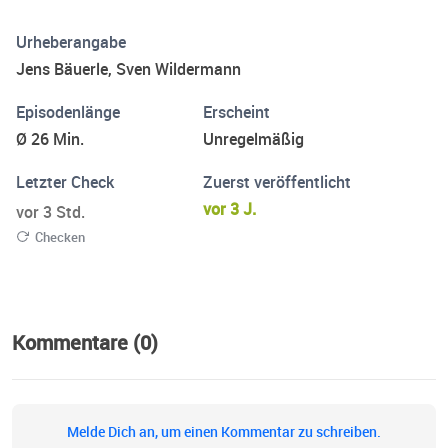
Schnack, unnötige Fachbegriffe und für jeden
Urheberangabe
verständlich. Themenvorschläge, Feedback oder auch
Jens Bäuerle, Sven Wildermann
Anregungen an info@audiodatai.de.
Episodenlänge
Erscheint
Ø 26 Min.
Unregelmäßig
Letzter Check
Zuerst veröffentlicht
vor 3 J.
vor 3 Std.
Checken
Kommentare (0)
Melde Dich an, um einen Kommentar zu schreiben.