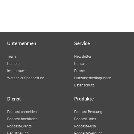
Unternehmen
Service
Team
Newsletter
Karriere
Kontakt
Impressum
Presse
Werben auf podcast.de
Nutzungsbedingungen
Datenschutz
Dienst
Produkte
Podcast anmelden
Podcast-Beratung
Podcast hochladen
Podcast-Jobs
Podcast-Events
Podcast-Push
Registrierung
Podcast-Werbung