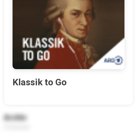
Klassik to Go
Archiv
216 Episoden